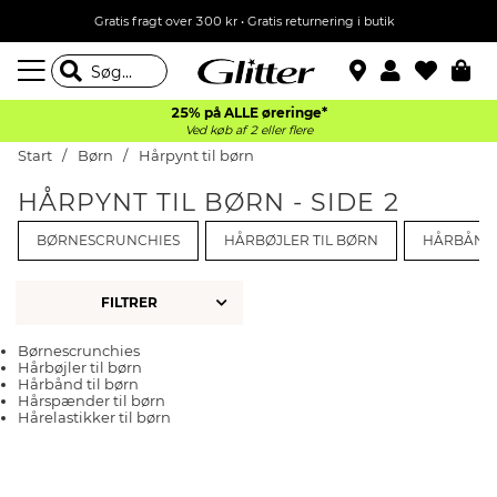
Gratis fragt over 300 kr • Gratis returnering i butik
25% på ALLE øreringe*
Ved køb af 2 eller flere
Start
Børn
Hårpynt til børn
HÅRPYNT TIL BØRN - SIDE 2
BØRNESCRUNCHIES
HÅRBØJLER TIL BØRN
HÅRBÅND 
FILTRER
Børnescrunchies
Hårbøjler til børn
Hårbånd til børn
Hårspænder til børn
Hårelastikker til børn