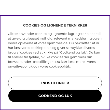
COOKIES OG LIGNENDE TEKNIKKER
INFO
Glitter anvender cookies og lignende lagringsteknikker til
Betingelser
at give dig tilpasset indhold, relevant markedsføring og en
OM GLITTER
Databeskyttelsespolitik
bedre oplevelse af vores hjemmeside. Du bekræfter, at du
Cookies
har læst vores cookiepolitik og giver samtykke til vores
Black Friday
Medlemsbetingelser
brug af cookies ved at klikke på "Godkend og luk". Du kan
HJÆLP
Vores butikker
til enhver tid tjekke, hvilke cookies der gemmes i din
Job hos Glitter
Brands
browser under "Indstillinger". Du kan læse mere i vores
Ofte stillede spørsmål
Tilbagekaldelse
Virksomhedens historie
privatlivspolitik
og i vores
cookiepolitik
.
Kundeservice
Gavekortsaldo
Sustainability
Returnering & Fortryd køb
Whistleblowing
Plejeråd ægte sølv
Bliv medlem
Presse & Samarbejde
INDSTILLINGER
Plejeråd skindhandsker
Størrelsesguide til ringe
GODKEND OG LUK
Smykker i rustfrit stål