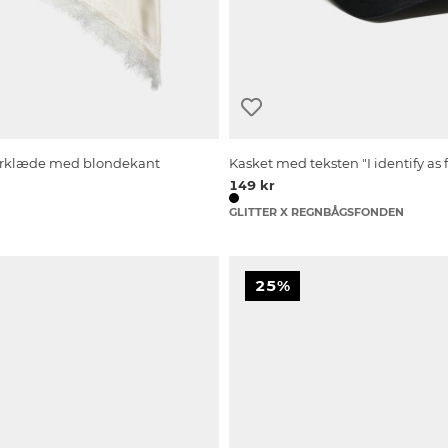
tørklæde med blondekant
Kasket med teksten "I identify as
149 kr
GLITTER X REGNBÅGSFONDEN
25%