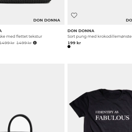
DON DONNA
DO
A
DON DONNA
ke med flettet tekstur
Sort pung med krokodillemønste
1499 kr
1499 kr
199 kr