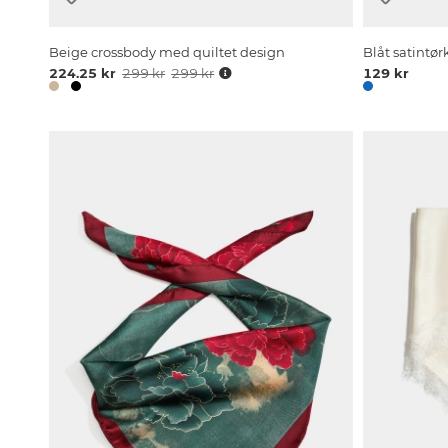
Beige crossbody med quiltet design
Blåt satintø
224.25 kr
299 kr
299 kr
129 kr