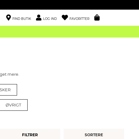
FIND BUTIK
LOG IND
FAVORITTER
eget mere.
ASKER
ØVRIGT
FILTRER