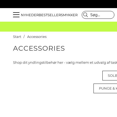
NYHEDER
BESTSELLER
SMYKKER
Start
Accessories
ACCESSORIES
Shop dit yndlingstilbehør her - vælg mellem et udvalg af ta
SOLB
PUNGE &