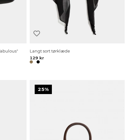
 fabulous"
Langt sort tørklæde
129 kr
25%