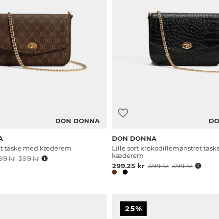
DON DONNA
DO
A
DON DONNA
ret taske med kæderem
Lille sort krokodillemønstret tas
kæderem
99 kr
399 kr
299.25 kr
399 kr
399 kr
25%