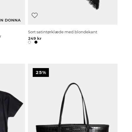
N DONNA
Sort satintørklæde med blondekant
r
249 kr
25%