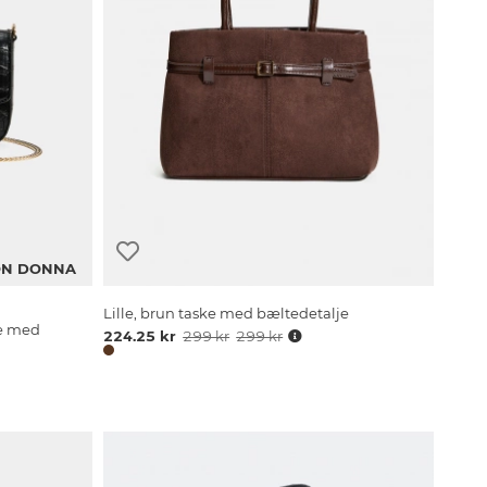
N DONNA
Lille, brun taske med bæltedetalje
ke med
224.25 kr
299 kr
299 kr