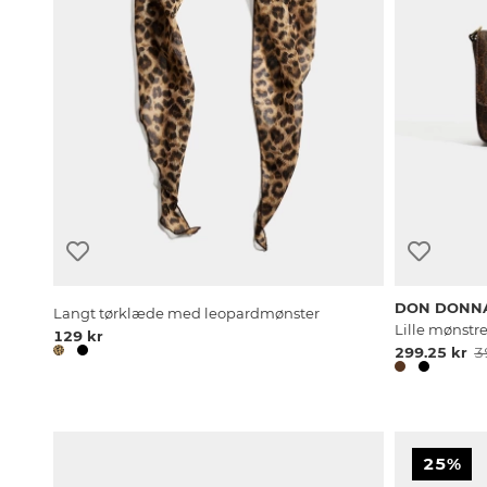
DON DONN
Langt tørklæde med leopardmønster
Lille mønst
129 kr
299.25 kr
3
25%