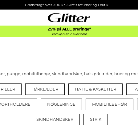
Gratis fragt over 300 kr • Gratis returnering i butik
25% på ALLE øreringe*
Ved køb af 2 eller flere
sker, punge, mobiltilbehør, skindhandsker, halstørklæder, huer og m
RILLER
TØRKLÆDER
HATTE & KASKETTER
T
 KORTHOLDERE
NØGLERINGE
MOBILTILBEHØR
SKINDHANDSKER
STRIK