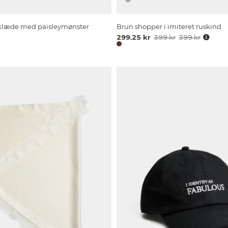
rklæde med paisleymønster
Brun shopper i imiteret ruskind
299.25 kr
399 kr
399 kr