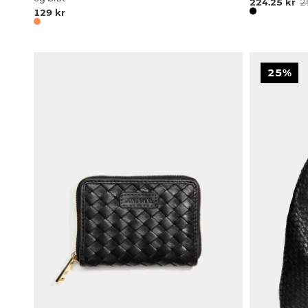
224.25 kr
2
129 kr
25%