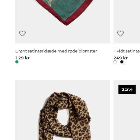
Grønt satintørklæde med røde blomster
Hvidt satin
129 kr
249 kr
25%