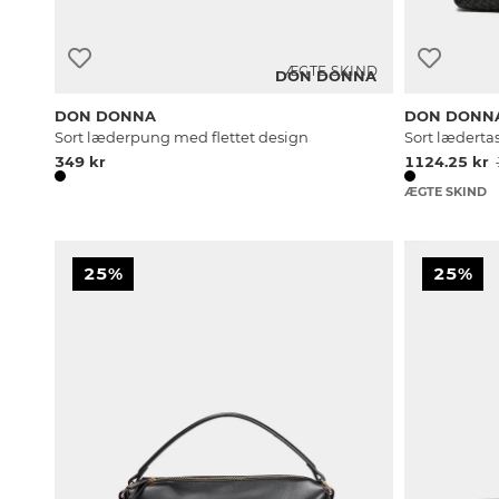
ÆGTE SKIND
DON DONNA
DON DONNA
DON DONN
Sort læderpung med flettet design
Sort lædertas
349 kr
1124.25 kr
ÆGTE SKIND
25%
25%