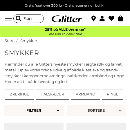
Gratis fragt over 300 kr • Gratis returnering i butik
25% på ALLE øreringe*
Ved køb af 2 eller flere
Start
Smykker
SMYKKER
Her finder du alle Glitters nyeste smykker i ægte sølv og farvet
metal. Oplev vores brede udvalg af både klassiske og trendy
smykker i kategorierne øreringe, halskæder, armbånd og ringe.
Her er alt til både hverdag og fest.
ØRERINGE
HALSKÆDER
ARMBÅND
RINGE
FILTRER