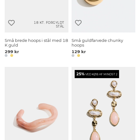
18 KT. FORGYLDT
STÅL
Små brede hoops i stål med 18
Små guldfarvede chunky
K guld
hoops
299 kr
129 kr
25%
VED KØB AF MINDST 2