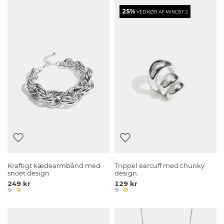
25%
VED KØB AF MINDST 2
Kraftigt kædearmbånd med
Trippel earcuff med chunky
snoet design
design.
249 kr
129 kr