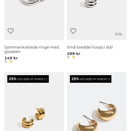
STÅL
Sammenkoblede ringe med
Små bredde hoops i stål
glassten
299 kr
149 kr
25%
25%
VED KØB AF MINDST 2
VED KØB AF MINDST 2