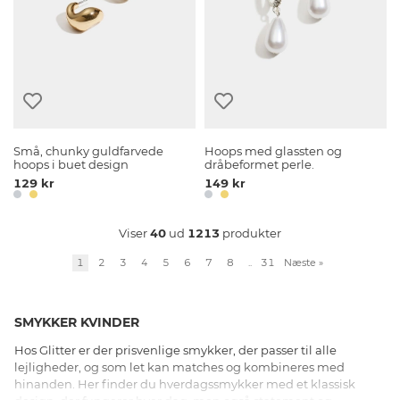
Små, chunky guldfarvede
Hoops med glassten og
hoops i buet design
dråbeformet perle.
129 kr
149 kr
Viser
40
ud
1213
produkter
1
2
3
4
5
6
7
8
..
31
Næste
»
SMYKKER KVINDER
Hos Glitter er der prisvenlige smykker, der passer til alle
lejligheder, og som let kan matches og kombineres med
hinanden. Her finder du hverdagssmykker med et klassisk