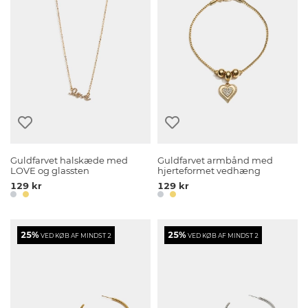
Guldfarvet halskæde med
Guldfarvet armbånd med
LOVE og glassten
hjerteformet vedhæng
129 kr
129 kr
25%
25%
VED KØB AF MINDST 2
VED KØB AF MINDST 2