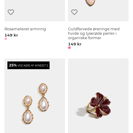
Rosameleret armring
Guldfarvede øreringe med
hvide og lyserøde perler i
149 kr
organiske former
149 kr
25%
VED KØB AF MINDST 2