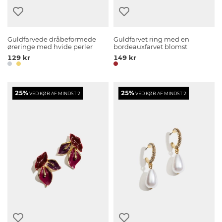
Guldfarvede dråbeformede
Guldfarvet ring med en
øreringe med hvide perler
bordeauxfarvet blomst
129 kr
149 kr
25%
25%
VED KØB AF MINDST 2
VED KØB AF MINDST 2