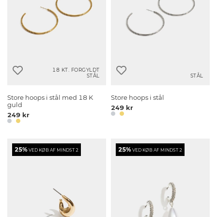
18 KT. FORGYLDT
STÅL
STÅL
Store hoops i stål med 18 K
Store hoops i stål
guld
249 kr
249 kr
25%
25%
VED KØB AF MINDST 2
VED KØB AF MINDST 2