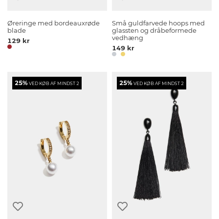
Øreringe med bordeauxrøde
Små guldfarvede hoops med
blade
glassten og dråbeformede
vedhæng
129 kr
149 kr
25%
25%
VED KØB AF MINDST 2
VED KØB AF MINDST 2