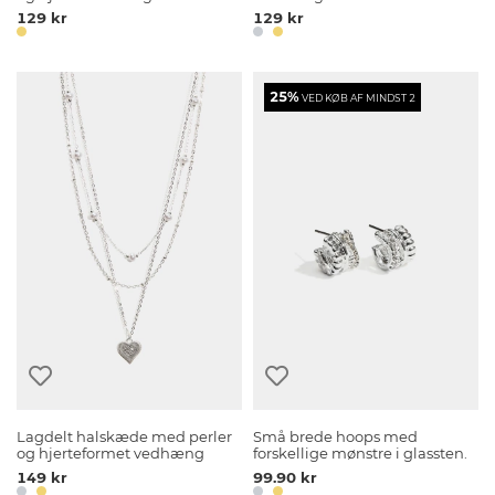
129 kr
129 kr
25%
VED KØB AF MINDST 2
Lagdelt halskæde med perler
Små brede hoops med
og hjerteformet vedhæng
forskellige mønstre i glassten.
149 kr
99.90 kr