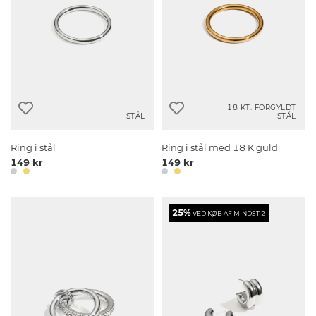
18 KT. FORGYLDT
STÅL
STÅL
Ring i stål
Ring i stål med 18 K guld
149 kr
149 kr
25%
VED KØB AF MINDST 2