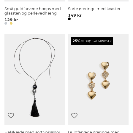
Små guldfarvede hoops med
Sorte øreringe med kvaster
glassten og perlevedhæng
149 kr
129 kr
25%
VED KØB AF MINDST 2
Halskæde med sort vokssnor
Guldfarvede øreringe med