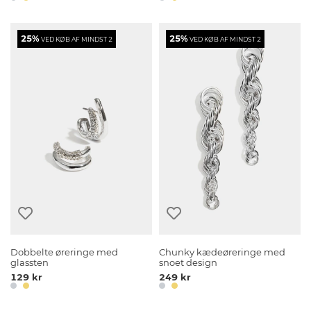
25%
25%
VED KØB AF MINDST 2
VED KØB AF MINDST 2
Dobbelte øreringe med
Chunky kædeøreringe med
glassten
snoet design
129 kr
249 kr