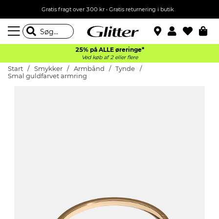
Gratis fragt over 300 kr • Gratis returnering i butik
25% på ALLE øreringe*
Ved køb af 2 eller flere
Start
Smykker
Armbånd
Tynde
Smal guldfarvet armring