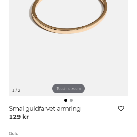
Touch to zoom
1
/ 2
Smal guldfarvet armring
129
kr
Guld