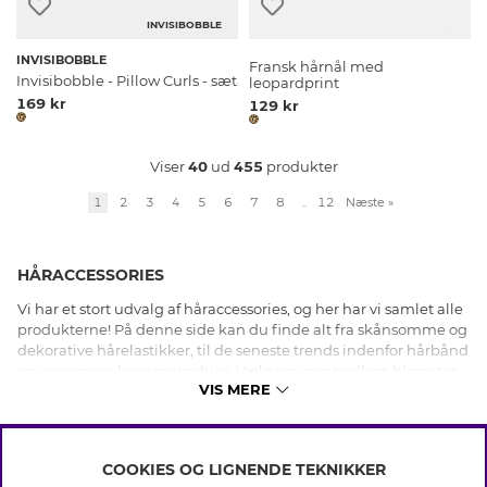
INVISIBOBBLE
INVISIBOBBLE
Fransk hårnål med
Invisibobble - Pillow Curls - sæt
leopardprint
169 kr
129 kr
Viser
40
ud
455
produkter
1
2
3
4
5
6
7
8
..
12
Næste
»
HÅRACCESSORIES
Vi har et stort udvalg af håraccessories, og her har vi samlet alle
produkterne! På denne side kan du finde alt fra skånsomme og
dekorative hårelastikker, til de seneste trends indenfor hårbånd
og vores populære scrunchies. Vælg og vrag mellem blomster,
VIS MERE
sløjfer, similidekorationer, perler eller simplere håraccessories
der pifter din hverdagsfrisure op. Hos os finder du alle typer
håraccessories til både fest og bryllup, som kan skabe den
perfekte frisure, som passer lige til dig. Uanset om du har kort
COOKIES OG LIGNENDE TEKNIKKER
eller langt hår, glat eller krøllet, så hår vi noget til alle hårtyper!
INFO