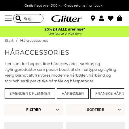
Gratis fragt over 300 kr • Gratis returnering i butik
25% på ALLE øreringe*
Ved køb af 2 eller flere
Start
Håraccessories
HÅRACCESSORIES
Her kan du shoppe dine håraccessories, værktøj og
stylingprodukter som passer bedst til din hårtype og styling.
Vælg blandt alt fra vores moderne hårbøjler, hårbånd og
scrunchies til praktiske hårnåle og hårspænder.
SPÆNDER & KLEMMER
HÅRBØJLER
FRANSKE HÅRNÅL
FILTRER