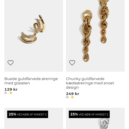
Buede guldfarvede øreringe
Chunky guldfarvede
med glassten
kædeøreringe med snoet
design
129 kr
249 kr
25%
25%
VED KØB AF MINDST 2
VED KØB AF MINDST 2