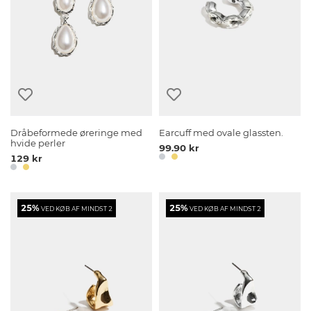
Dråbeformede øreringe med
Earcuff med ovale glassten.
hvide perler
99.90 kr
129 kr
25%
25%
VED KØB AF MINDST 2
VED KØB AF MINDST 2