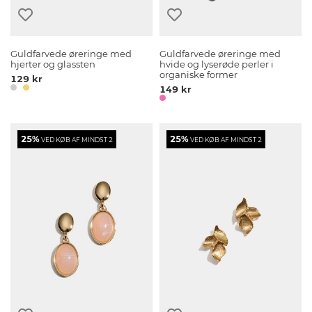
Guldfarvede øreringe med
Guldfarvede øreringe med
hjerter og glassten
hvide og lyserøde perler i
organiske former
129 kr
149 kr
25%
25%
VED KØB AF MINDST 2
VED KØB AF MINDST 2