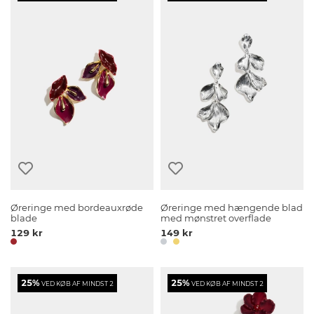
Øreringe med bordeauxrøde
Øreringe med hængende blad
blade
med mønstret overflade
129 kr
149 kr
25%
25%
VED KØB AF MINDST 2
VED KØB AF MINDST 2