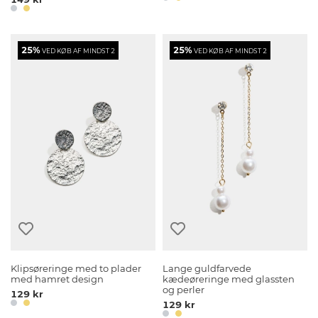
25%
25%
VED KØB AF MINDST 2
VED KØB AF MINDST 2
Klipsøreringe med to plader
Lange guldfarvede
med hamret design
kædeøreringe med glassten
og perler
129 kr
129 kr