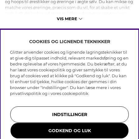
og hoops til ørestikker og øreringe i ægte sølv. Du kan mikse og
matche vores øreringe, præcis som du vil, for at skabe et unikt
look. Løft dit look med store guldfarvede statementøreringe
VIS MERE
dekoreret med glassten, eller gå efter et klassisk look med små
hoops i ægte sølv. Uanset om du er på udkig efter trendy
bijouteriøreringe eller tidløse øreringe i ægte sølv, har vi de
rette øreringe til dig! Shop smykker - til hverdag og fest - online
COOKIES OG LIGNENDE TEKNIKKER
hos os!
INFO
Glitter anvender cookies og lignende lagringsteknikker til
Betingelser
at give dig tilpasset indhold, relevant markedsføring og en
OM GLITTER
Databeskyttelsespolitik
bedre oplevelse af vores hjemmeside. Du bekræfter, at du
Cookies
har læst vores cookiepolitik og giver samtykke til vores
Black Friday
Medlemsbetingelser
brug af cookies ved at klikke på "Godkend og luk". Du kan
HJÆLP
Vores butikker
til enhver tid tjekke, hvilke cookies der gemmes i din
Job hos Glitter
Brands
browser under "Indstillinger". Du kan læse mere i vores
Ofte stillede spørsmål
Tilbagekaldelse
Virksomhedens historie
privatlivspolitik
og i vores
cookiepolitik
.
Kundeservice
Gavekortsaldo
Sustainability
Returnering & Fortryd køb
Whistleblowing
Plejeråd ægte sølv
Bliv medlem
Presse & Samarbejde
INDSTILLINGER
Plejeråd skindhandsker
Størrelsesguide til ringe
GODKEND OG LUK
Smykker i rustfrit stål