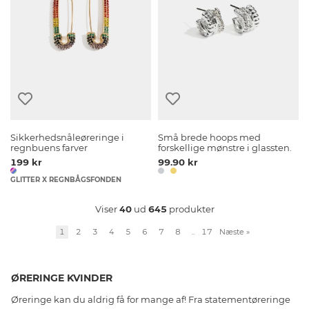
Sikkerhedsnåleøreringe i
Små brede hoops med
regnbuens farver
forskellige mønstre i glassten.
199 kr
99.90 kr
GLITTER X REGNBÅGSFONDEN
Viser
40
ud
645
produkter
1
2
3
4
5
6
7
8
..
17
Næste
»
ØRERINGE KVINDER
Øreringe kan du aldrig få for mange af! Fra statementøreringe