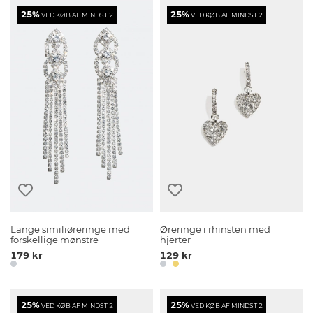
25%
25%
VED KØB AF MINDST 2
VED KØB AF MINDST 2
Lange similiøreringe med
Øreringe i rhinsten med
forskellige mønstre
hjerter
179 kr
129 kr
25%
25%
VED KØB AF MINDST 2
VED KØB AF MINDST 2