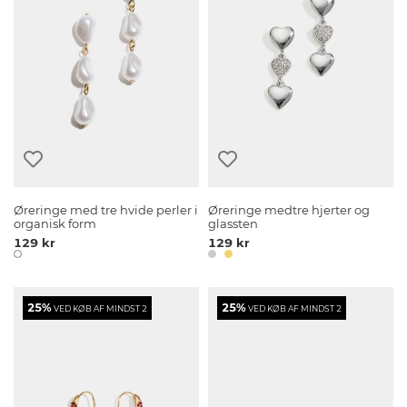
Øreringe med tre hvide perler i
Øreringe medtre hjerter og
organisk form
glassten
129 kr
129 kr
25%
25%
VED KØB AF MINDST 2
VED KØB AF MINDST 2