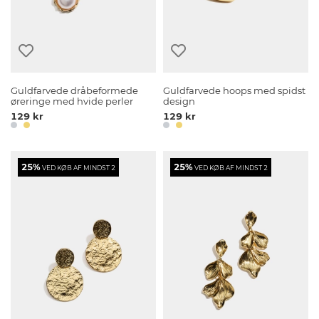
Guldfarvede dråbeformede
Guldfarvede hoops med spidst
øreringe med hvide perler
design
129 kr
129 kr
25%
25%
VED KØB AF MINDST 2
VED KØB AF MINDST 2