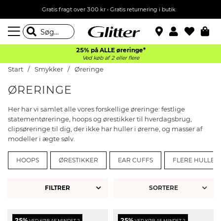
Gratis fragt over 300 kr • Gratis returnering i butik
25% på ALLE øreringe*
Ved køb af 2 eller flere
Start
Smykker
Øreringe
ØRERINGE
Her har vi samlet alle vores forskellige øreringe: festlige
statementøreringe, hoops og ørestikker til hverdagsbrug,
clipsøreringe til dig, der ikke har huller i ørerne, og masser af
modeller i ægte sølv.
HOOPS
ØRESTIKKER
EAR CUFFS
FLERE HULLER 
FILTRER
25%
25%
VED KØB AF MINDST 2
VED KØB AF MINDST 2