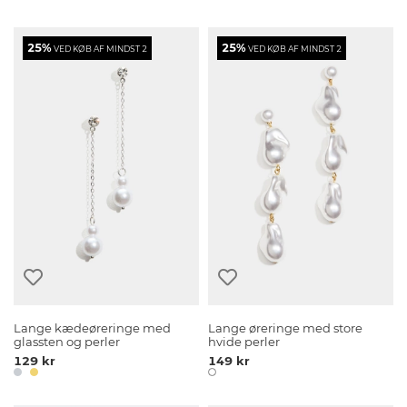
25%
25%
VED KØB AF MINDST 2
VED KØB AF MINDST 2
Lange kædeøreringe med
Lange øreringe med store
glassten og perler
hvide perler
129 kr
149 kr