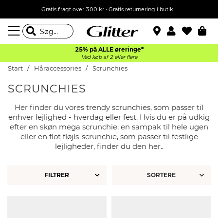
Gratis fragt over 300 kr • Gratis returnering i butik
25% på ALLE øreringe*
Ved køb af 2 eller flere
Start
Håraccessories
Scrunchies
SCRUNCHIES
Her finder du vores trendy scrunchies, som passer til
enhver lejlighed - hverdag eller fest. Hvis du er på udkig
efter en skøn mega scrunchie, en sampak til hele ugen
eller en flot fløjls-scrunchie, som passer til festlige
lejligheder, finder du den her..
FILTRER