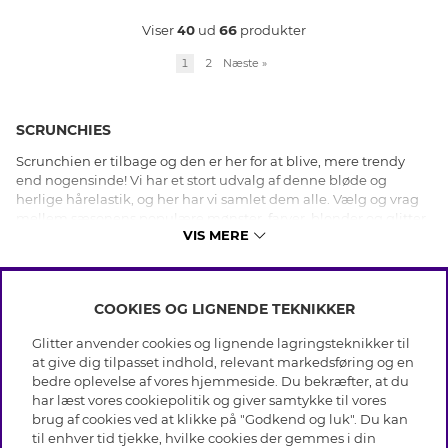
Viser
40
ud
66
produkter
1
2
Næste
»
SCRUNCHIES
Scrunchien er tilbage og den er her for at blive, mere trendy
end nogensinde! Vi har et stort udvalg af denne bløde og
herlige hårelastik, og her har vi samlet dem alle. Vælg og vrag
mellem sæsonens populære mønster, farver, blonder og glitter
VIS MERE
til enkle ensfarvede scrunchies, som nemt pifter dit hverdags
outfit op til max. Her kan du shoppe de populære elastikker til
håret efter din egen personlige stil.
COOKIES OG LIGNENDE TEKNIKKER
INFO
Glitter anvender cookies og lignende lagringsteknikker til
Betingelser
at give dig tilpasset indhold, relevant markedsføring og en
OM GLITTER
Databeskyttelsespolitik
bedre oplevelse af vores hjemmeside. Du bekræfter, at du
Cookies
har læst vores cookiepolitik og giver samtykke til vores
Black Friday
Medlemsbetingelser
brug af cookies ved at klikke på "Godkend og luk". Du kan
HJÆLP
Vores butikker
til enhver tid tjekke, hvilke cookies der gemmes i din
Job hos Glitter