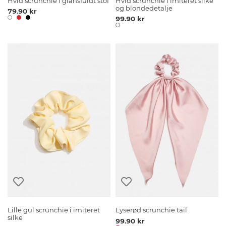
Hvid scrunchie i glansfuldt stof
Hvid scrunchie i imiteret silke
og blondedetalje
79.90 kr
99.90 kr
Lille gul scrunchie i imiteret
Lyserød scrunchie tail
silke
99.90 kr