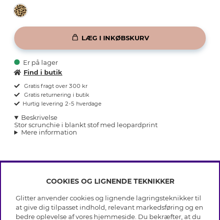
LÆG I INKØBSKURV
Er på lager
Find i butik
Gratis fragt over 300 kr
Gratis returnering i butik
Hurtig levering 2-5 hverdage
Beskrivelse
Stor scrunchie i blankt stof med leopardprint
Mere information
COOKIES OG LIGNENDE TEKNIKKER
INFO
Glitter anvender cookies og lignende lagringsteknikker til
Betingelser
at give dig tilpasset indhold, relevant markedsføring og en
OM GLITTER
Databeskyttelsespolitik
bedre oplevelse af vores hjemmeside. Du bekræfter, at du