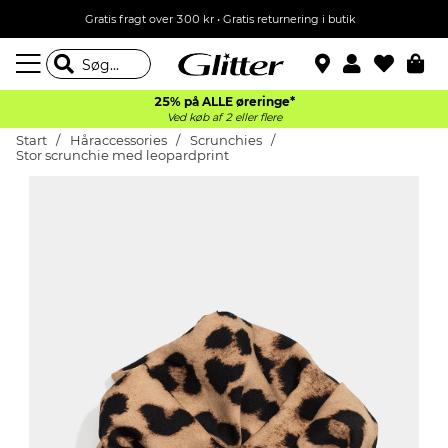
Gratis fragt over 300 kr • Gratis returnering i butik
25% på ALLE øreringe*
Ved køb af 2 eller flere
Start
Håraccessories
Scrunchies
Stor scrunchie med leopardprint