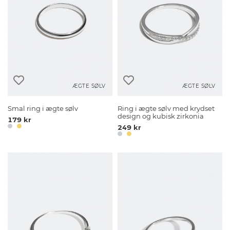
ÆGTE SØLV
ÆGTE SØLV
Smal ring i ægte sølv
Ring i ægte sølv med krydset
design og kubisk zirkonia
179 kr
249 kr