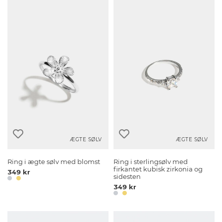
ÆGTE SØLV
ÆGTE SØLV
Ring i ægte sølv med blomst
Ring i sterlingsølv med
firkantet kubisk zirkonia og
349 kr
sidesten
349 kr