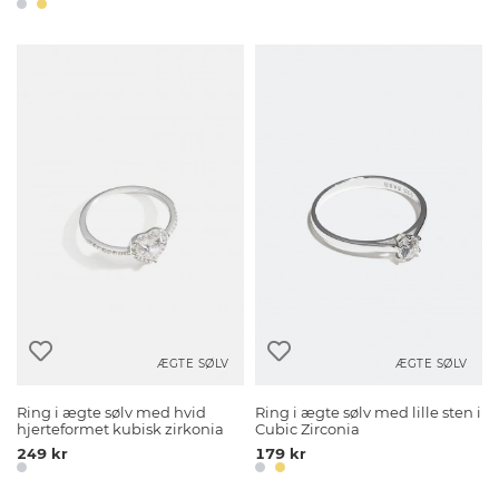
ÆGTE SØLV
ÆGTE SØLV
Ring i ægte sølv med hvid
Ring i ægte sølv med lille sten i
hjerteformet kubisk zirkonia
Cubic Zirconia
249 kr
179 kr