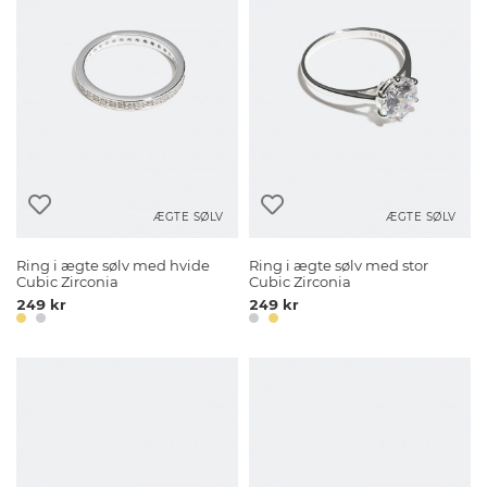
ÆGTE SØLV
ÆGTE SØLV
Ring i ægte sølv med hvide
Ring i ægte sølv med stor
Cubic Zirconia
Cubic Zirconia
249 kr
249 kr