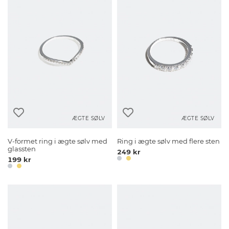
ÆGTE SØLV
ÆGTE SØLV
V-formet ring i ægte sølv med
Ring i ægte sølv med flere sten
glassten
249 kr
199 kr