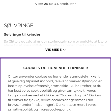
Viser
25
ud
25
produkter
SØLVRINGE
Sølvringe til kvinder
Se Glitters udvalg af ringe i sterlingsølv, som er perfekte at bære
alene for et mere stilfuldt look eller sammen med andre ringe.
Vi har billige sølvringe med forskellige designs og dekorative
VIS MERE
mønstre og Cubic Zirconia-sten. For dem, der foretrækker guld
frem for sølv, fås vores sølvringe også med 18 karat
guldbelægning. Alle vores ægte sølvsmykker er stemplet 925
og er perfekte til personer med nikkelallergi. Her kan du
shoppe den perfekte sølvring til at give som gave eller fuldende
COOKIES OG LIGNENDE TEKNIKKER
INFO
dit look med en stilfuld ring til en date eller en aften i byen.
Glitter anvender cookies og lignende lagringsteknikker til
Betingelser
Når du lader dine hænder skinne med sølvringe, bærer du ikke
at give dig tilpasset indhold, relevant markedsføring og en
bare et smykke, du bærer en følelse og en stil. Sølvringe har
OM GLITTER
Databeskyttelsespolitik
bedre oplevelse af vores hjemmeside. Du bekræfter, at du
været en del af kvinders smykkeskrin i årtusinder, og de er
Cookies
stadig en favorit blandt moderne kvinder. Uanset om du er på
har læst vores cookiepolitik og giver samtykke til vores
Black Friday
udkig efter et enkelt, minimalistisk design eller en udsmykket,
Medlemsbetingelser
brug af cookies ved at klikke på "Godkend og luk". Du kan
HJÆLP
Vores butikker
iøjnefaldende kreation, er der en sølvring til enhver kvinde,
til enhver tid tjekke, hvilke cookies der gemmes i din
Job hos Glitter
enhver lejlighed og ethvert humør.
Brands
browser under "Indstillinger". Du kan læse mere i vores
Ofte stillede spørsmål
Tilbagekaldelse
Hver eneste kvinde er unik, og det samme er hendes stil.
Virksomhedens historie
privatlivspolitik
og i vores
cookiepolitik
.
Kundeservice