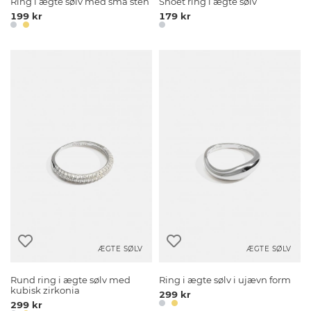
Ring i ægte sølv med små sten
Snoet ring i ægte sølv
199 kr
179 kr
ÆGTE SØLV
ÆGTE SØLV
Rund ring i ægte sølv med
Ring i ægte sølv i ujævn form
kubisk zirkonia
299 kr
299 kr