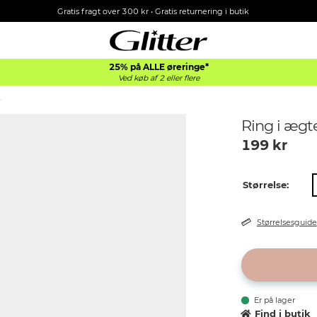
Gratis fragt over 300 kr • Gratis returnering i butik
25% på ALLE øreringe*
Ved køb af 2 eller flere
e
Ring i ægte
199
kr
Størrelse:
Størrelsesguide
Er på lager
Find i butik