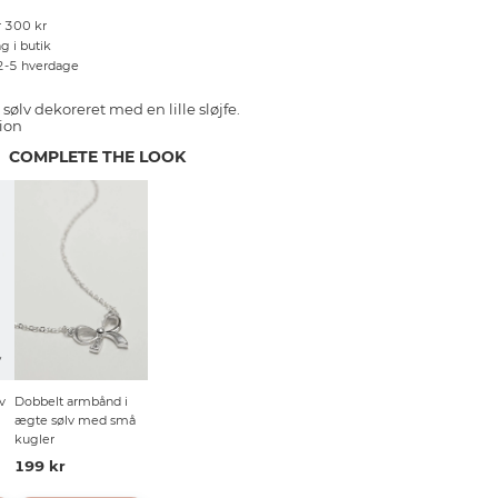
r 300 kr
g i butik
 2-5 hverdage
sølv dekoreret med en lille sløjfe.
ion
COMPLETE THE LOOK
V
v
Dobbelt armbånd i
ægte sølv med små
kugler
199 kr