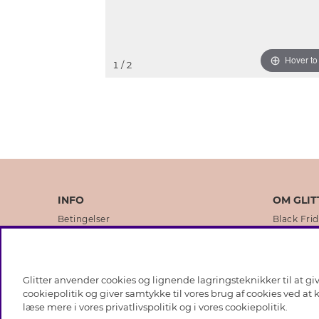
Hover t
1
/ 2
INFO
OM GLIT
Betingelser
Black Fri
Databeskyttelsespolitik
Vores but
Cookies
Brands
Glitter anvender cookies og lignende lagringsteknikker til at g
Medlemsbetingelser
Virksomhe
cookiepolitik og giver samtykke til vores brug af cookies ved at
læse mere i vores
privatlivspolitik
og i vores
cookiepolitik
.
Job hos Glitter
Sustainabi