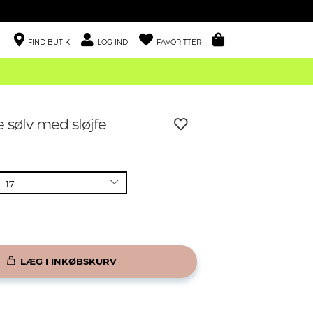
FIND BUTIK
LOG IND
FAVORITTER
 sølv med sløjfe
LÆG I INKØBSKURV