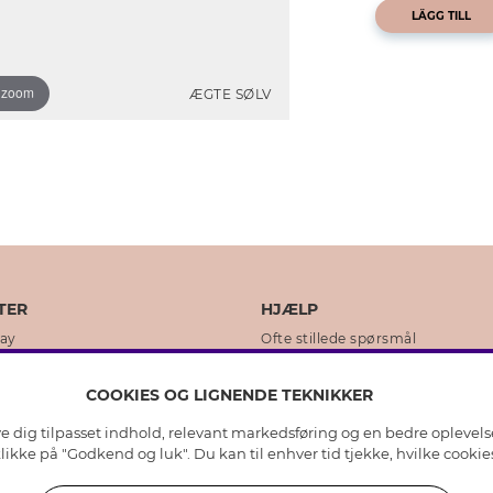
LÄGG TILL
o zoom
ÆGTE SØLV
TER
HJÆLP
day
Ofte stillede spørsmål
ikker
Kundeservice
COOKIES OG LIGNENDE TEKNIKKER
Returnering & Fortryd køb
ive dig tilpasset indhold, relevant markedsføring og en bedre oplevel
dens historie
Plejeråd ægte sølv
 klikke på "Godkend og luk". Du kan til enhver tid tjekke, hvilke cook
lity
Plejeråd skindhandsker