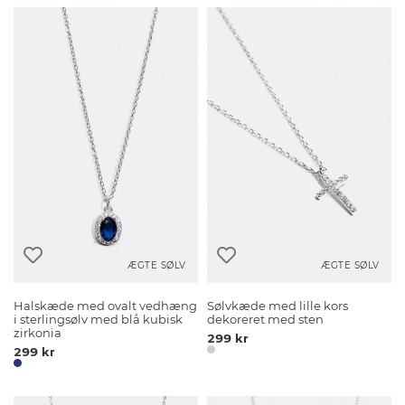
ÆGTE SØLV
ÆGTE SØLV
Halskæde med ovalt vedhæng
Sølvkæde med lille kors
i sterlingsølv med blå kubisk
dekoreret med sten
zirkonia
299 kr
299 kr