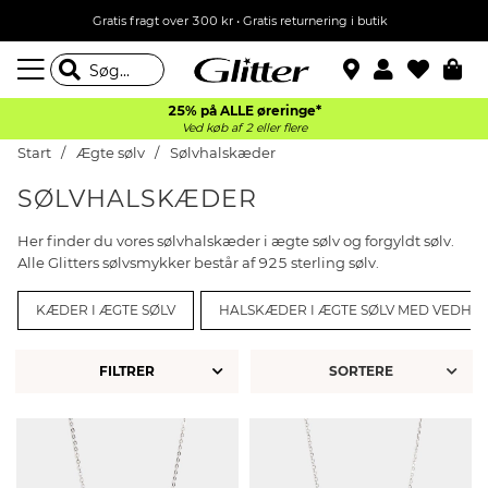
Gratis fragt over 300 kr • Gratis returnering i butik
25% på ALLE øreringe*
Ved køb af 2 eller flere
Start
Ægte sølv
Sølvhalskæder
SØLVHALSKÆDER
Her finder du vores sølvhalskæder i ægte sølv og forgyldt sølv.
Alle Glitters sølvsmykker består af 925 sterling sølv.
KÆDER I ÆGTE SØLV
HALSKÆDER I ÆGTE SØLV MED VEDH
FILTRER