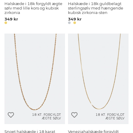
Halskæde i 18k forgyldt ægte
Halskæde i 18k guldbelagt
sølv med lille kors og kubisk
sterlingsølv med hængende
zirkonia
kubisk zirkonia-sten
349 kr
349 kr
18 KT. FORGYLDT
18 KT. FORGYLDT
ÆGTE SØLV
ÆGTE SØLV
Snoet halskæde i 18 karat
Veneziahalskæde forgyldt