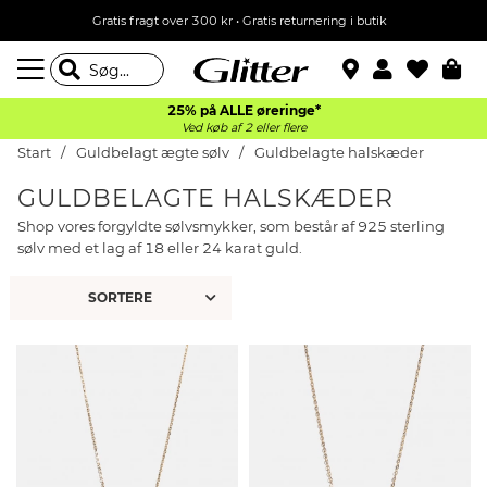
Gratis fragt over 300 kr • Gratis returnering i butik
25% på ALLE øreringe*
Ved køb af 2 eller flere
Start
Guldbelagt ægte sølv
Guldbelagte halskæder
GULDBELAGTE HALSKÆDER
Shop vores forgyldte sølvsmykker, som består af 925 sterling
sølv med et lag af 18 eller 24 karat guld.