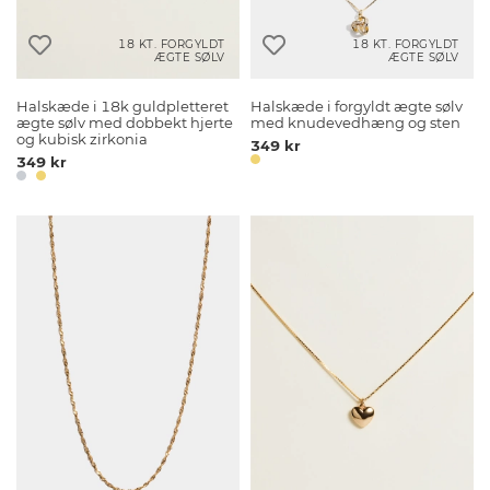
18 KT. FORGYLDT
18 KT. FORGYLDT
ÆGTE SØLV
ÆGTE SØLV
Halskæde i 18k guldpletteret
Halskæde i forgyldt ægte sølv
ægte sølv med dobbekt hjerte
med knudevedhæng og sten
og kubisk zirkonia
349 kr
349 kr