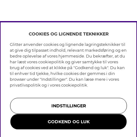
COOKIES OG LIGNENDE TEKNIKKER
INFO
Glitter anvender cookies og lignende lagringsteknikker til
Betingelser
at give dig tilpasset indhold, relevant markedsføring og en
OM GLITTER
Databeskyttelsespolitik
bedre oplevelse af vores hjemmeside. Du bekræfter, at du
Cookies
har læst vores cookiepolitik og giver samtykke til vores
Black Friday
Medlemsbetingelser
brug af cookies ved at klikke på "Godkend og luk". Du kan
HJÆLP
Vores butikker
til enhver tid tjekke, hvilke cookies der gemmes i din
Job hos Glitter
Brands
browser under "Indstillinger". Du kan læse mere i vores
Ofte stillede spørsmål
Tilbagekaldelse
Virksomhedens historie
privatlivspolitik
og i vores
cookiepolitik
.
Kundeservice
Gavekortsaldo
Sustainability
Returnering & Fortryd køb
Whistleblowing
Plejeråd ægte sølv
Bliv medlem
Presse & Samarbejde
INDSTILLINGER
Plejeråd skindhandsker
Størrelsesguide til ringe
GODKEND OG LUK
Smykker i rustfrit stål