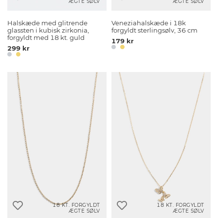
ÆGTE SØLV
ÆGTE SØLV
Halskæde med glitrende
Veneziahalskæde i 18k
glassten i kubisk zirkonia,
forgyldt sterlingsølv, 36 cm
forgyldt med 18 kt. guld
179 kr
299 kr
18 KT. FORGYLDT
18 KT. FORGYLDT
ÆGTE SØLV
ÆGTE SØLV