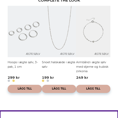
COMPLETE THE LOOK
ÆGTE SØLV
ÆGTE SØLV
ÆGTE SØLV
Hoops i ægte sølv, 3-
Snoet halskæde i ægte
Armbånd i ægte sølv
pak, 1 cm
sølv
med stjerne og kubisk
zirkonia
299 kr
199 kr
249 kr
LÄGG TILL
LÄGG TILL
LÄGG TILL