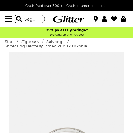
Gratis fragt over 300 kr • Gratis returnering i butik
25% på ALLE øreringe*
Ved køb af 2 eller flere
Start
Ægte sølv
Sølvringe
Snoet ring i ægte sølv med kubisk zirkonia