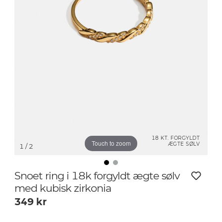
18 KT. FORGYLDT
Touch to zoom
ÆGTE SØLV
1
/ 2
Snoet ring i 18k forgyldt ægte sølv
med kubisk zirkonia
349
kr