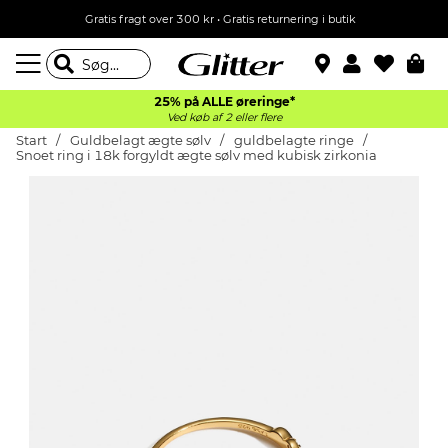
Gratis fragt over 300 kr • Gratis returnering i butik
25% på ALLE øreringe*
Ved køb af 2 eller flere
Start
Guldbelagt ægte sølv
guldbelagte ringe
Snoet ring i 18k forgyldt ægte sølv med kubisk zirkonia