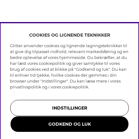
COOKIES OG LIGNENDE TEKNIKKER
INFO
Glitter anvender cookies og lignende lagringsteknikker til
Betingelser
at give dig tilpasset indhold, relevant markedsføring og en
OM GLITTER
Databeskyttelsespolitik
bedre oplevelse af vores hjemmeside. Du bekræfter, at du
Cookies
har læst vores cookiepolitik og giver samtykke til vores
Black Friday
Medlemsbetingelser
brug af cookies ved at klikke på "Godkend og luk". Du kan
HJÆLP
Vores butikker
til enhver tid tjekke, hvilke cookies der gemmes i din
Job hos Glitter
Brands
browser under "Indstillinger". Du kan læse mere i vores
Ofte stillede spørsmål
Tilbagekaldelse
Virksomhedens historie
privatlivspolitik
og i vores
cookiepolitik
.
Kundeservice
Gavekortsaldo
Sustainability
Returnering & Fortryd køb
Whistleblowing
Plejeråd ægte sølv
Bliv medlem
Presse & Samarbejde
INDSTILLINGER
Plejeråd skindhandsker
Størrelsesguide til ringe
GODKEND OG LUK
Smykker i rustfrit stål