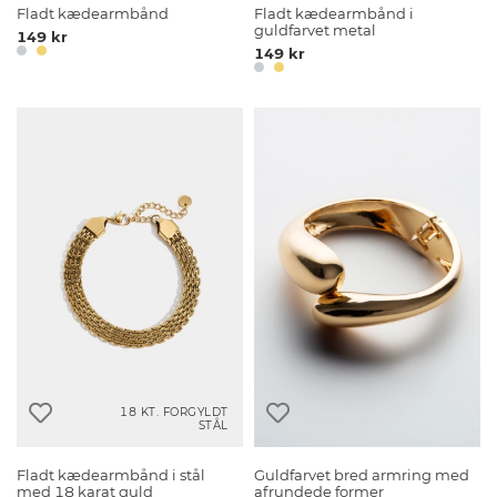
Fladt kædearmbånd
Fladt kædearmbånd i
guldfarvet metal
149 kr
149 kr
18 KT. FORGYLDT
STÅL
Fladt kædearmbånd i stål
Guldfarvet bred armring med
med 18 karat guld
afrundede former