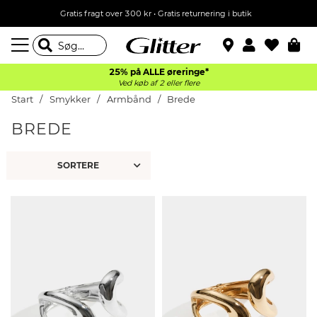
Gratis fragt over 300 kr • Gratis returnering i butik
25% på ALLE øreringe*
Ved køb af 2 eller flere
Start
Smykker
Armbånd
Brede
BREDE