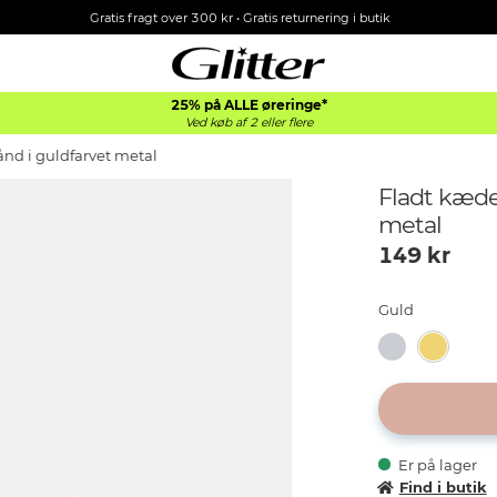
Gratis fragt over 300 kr • Gratis returnering i butik
25% på ALLE øreringe*
Ved køb af 2 eller flere
d i guldfarvet metal
Fladt kæde
metal
149
kr
Guld
Er på lager
Find i butik