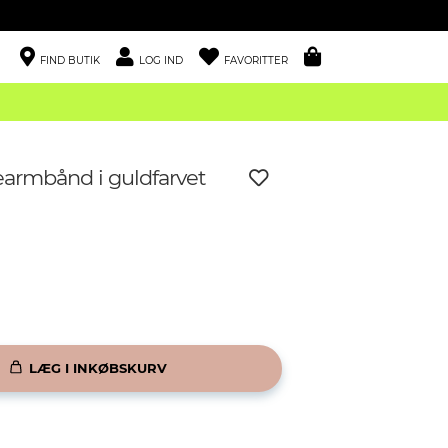
FIND BUTIK
LOG IND
FAVORITTER
armbånd i guldfarvet
LÆG I INKØBSKURV