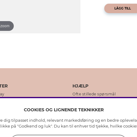
LÄGG TILL
o zoom
TER
HJÆLP
day
Ofte stillede spørsmål
ikker
Kundeservice
COOKIES OG LIGNENDE TEKNIKKER
Returnering & Fortryd køb
ive dig tilpasset indhold, relevant markedsføring og en bedre oplevel
dens historie
Plejeråd ægte sølv
 klikke på "Godkend og luk". Du kan til enhver tid tjekke, hvilke cook
lity
Plejeråd skindhandsker