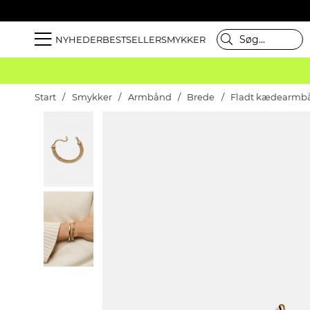
NYHEDER
BESTSELLER
SMYKKER
Start
Smykker
Armbånd
Brede
Fladt kædearmbån