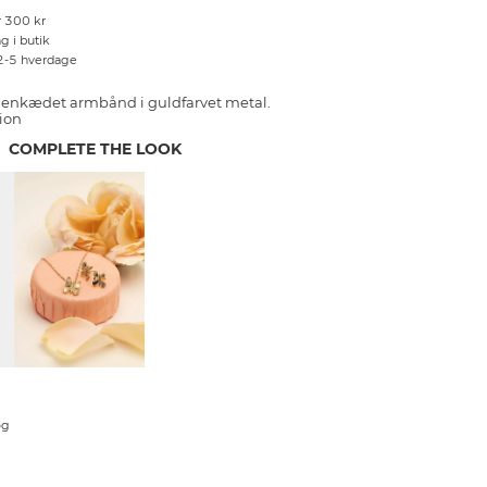
r 300 kr
g i butik
 2-5 hverdage
enkædet armbånd i guldfarvet metal.
ion
COMPLETE THE LOOK
og