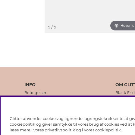
Hover t
1
/ 2
INFO
OM GLIT
Betingelser
Black Fri
Databeskyttelsespolitik
Vores but
Cookies
Brands
Glitter anvender cookies og lignende lagringsteknikker til at g
Medlemsbetingelser
Virksomhe
cookiepolitik og giver samtykke til vores brug af cookies ved at
læse mere i vores
privatlivspolitik
og i vores
cookiepolitik
.
Job hos Glitter
Sustainabi