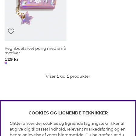
Regnbuefarvet pung med små
motiver
129 kr
Viser
1
ud
1
produkter
COOKIES OG LIGNENDE TEKNIKKER
INFO
Glitter anvender cookies og lignende lagringsteknikker til
Betingelser
at give dig tilpasset indhold, relevant markedsføring og en
OM GLITTER
Databeskyttelsespolitik
bedre oplevelse af vores hjemmeside. Du bekræfter, at du