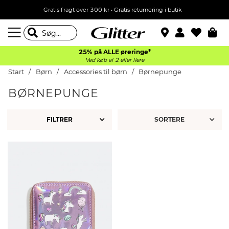
Gratis fragt over 300 kr • Gratis returnering i butik
25% på ALLE øreringe*
Ved køb af 2 eller flere
Start
Børn
Accessories til børn
Børnepunge
BØRNEPUNGE
FILTRER