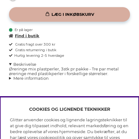
LÆG I INKØBSKURV
Er på lager
Find i butik
Gratis fragt over 300 kr
Gratis returnering i butik
Hurtig levering 2-5 hverdage
Beskrivelse
Øreringe mix plastperler, 3stk pr pakke - Tre par metal
øreringe med plastikperler i forskellige størrelser.
Mere information
COOKIES OG LIGNENDE TEKNIKKER
INFO
Glitter anvender cookies og lignende lagringsteknikker til
Betingelser
at give dig tilpasset indhold, relevant markedsføring og en
OM GLITTER
Databeskyttelsespolitik
bedre oplevelse af vores hjemmeside. Du bekræfter, at du
Cookies
har læst vores cookiepolitik og giver samtykke til vores
Black Friday