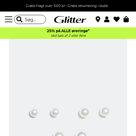
Gratis fragt over 300 kr • Gratis returnering i butik
25% på ALLE øreringe*
Ved køb af 2 eller flere