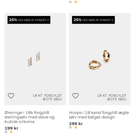
25%
25%
VED KØB AF MINDST 2
VED KØB AF MINDST 2
18 KT. FORGYLDT
18 KT. FORGYLDT
ÆGTE SØLV
ÆGTE SØLV
Øreringe i 18k forgyldt
Hoops i 18 karat forgyldt ægte
sterlingsølv med stave og
sølv med bølget design
kubisk zirkonia
299 kr
199 kr