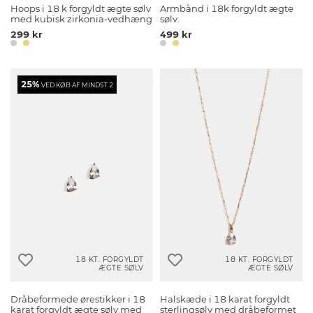
Hoops i 18 k forgyldt ægte sølv
Armbånd i 18k forgyldt ægte
med kubisk zirkonia-vedhæng
sølv.
299 kr
499 kr
25%
VED KØB AF MINDST 2
18 KT. FORGYLDT
18 KT. FORGYLDT
ÆGTE SØLV
ÆGTE SØLV
Dråbeformede ørestikker i 18
Halskæde i 18 karat forgyldt
karat forgyldt ægte sølv med
sterlingsølv med dråbeformet