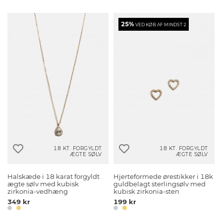
25%
VED KØB AF MINDST 2
18 KT. FORGYLDT
18 KT. FORGYLDT
ÆGTE SØLV
ÆGTE SØLV
Halskæde i 18 karat forgyldt
Hjerteformede ørestikker i 18k
ægte sølv med kubisk
guldbelagt sterlingsølv med
zirkonia-vedhæng
kubisk zirkonia-sten
349 kr
199 kr