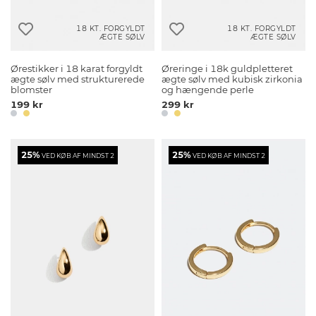
18 KT. FORGYLDT
18 KT. FORGYLDT
ÆGTE SØLV
ÆGTE SØLV
Ørestikker i 18 karat forgyldt
Øreringe i 18k guldpletteret
ægte sølv med strukturerede
ægte sølv med kubisk zirkonia
blomster
og hængende perle
199 kr
299 kr
25%
25%
VED KØB AF MINDST 2
VED KØB AF MINDST 2