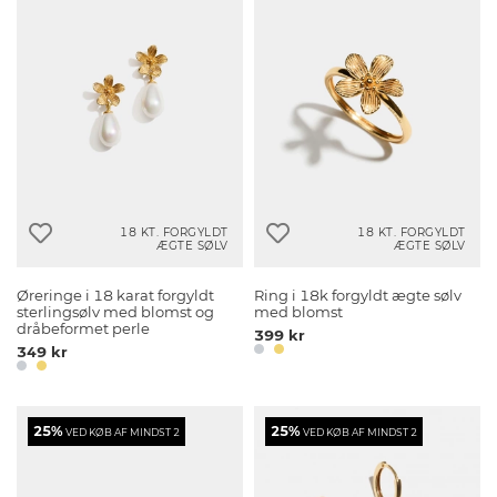
18 KT. FORGYLDT
18 KT. FORGYLDT
ÆGTE SØLV
ÆGTE SØLV
Øreringe i 18 karat forgyldt
Ring i 18k forgyldt ægte sølv
sterlingsølv med blomst og
med blomst
dråbeformet perle
399 kr
349 kr
25%
25%
VED KØB AF MINDST 2
VED KØB AF MINDST 2