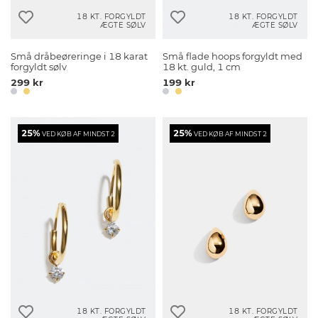
18 KT. FORGYLDT
18 KT. FORGYLDT
ÆGTE SØLV
ÆGTE SØLV
Små dråbeøreringe i 18 karat
Små flade hoops forgyldt med
forgyldt sølv
18 kt. guld, 1 cm
299 kr
199 kr
25%
25%
VED KØB AF MINDST 2
VED KØB AF MINDST 2
18 KT. FORGYLDT
18 KT. FORGYLDT