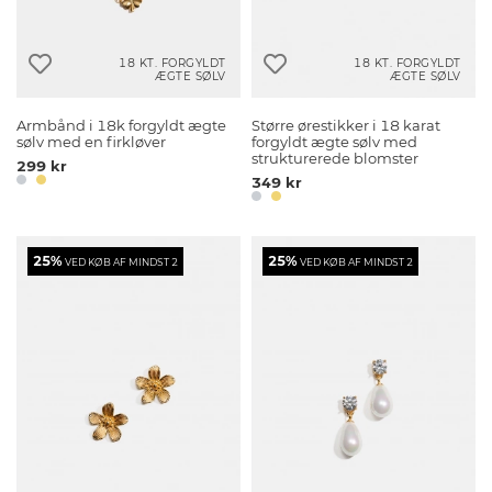
18 KT. FORGYLDT
18 KT. FORGYLDT
ÆGTE SØLV
ÆGTE SØLV
Armbånd i 18k forgyldt ægte
Større ørestikker i 18 karat
sølv med en firkløver
forgyldt ægte sølv med
strukturerede blomster
299 kr
349 kr
25%
25%
VED KØB AF MINDST 2
VED KØB AF MINDST 2