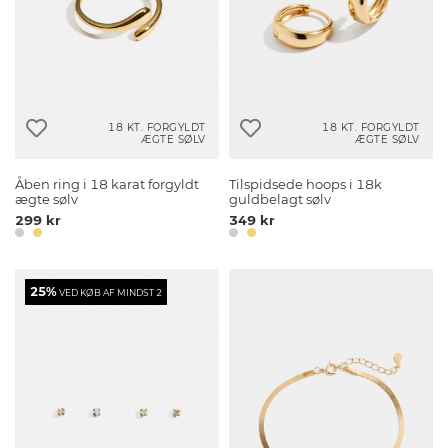
18 KT. FORGYLDT
18 KT. FORGYLDT
ÆGTE SØLV
ÆGTE SØLV
Åben ring i 18 karat forgyldt
Tilspidsede hoops i 18k
ægte sølv
guldbelagt sølv
299 kr
349 kr
25%
VED KØB AF MINDST 2