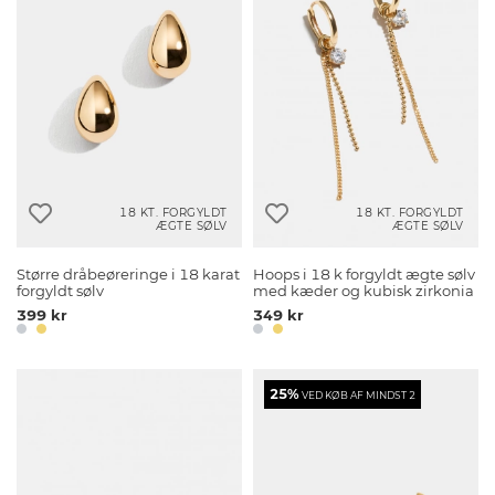
18 KT. FORGYLDT
18 KT. FORGYLDT
ÆGTE SØLV
ÆGTE SØLV
Større dråbeøreringe i 18 karat
Hoops i 18 k forgyldt ægte sølv
forgyldt sølv
med kæder og kubisk zirkonia
399 kr
349 kr
25%
VED KØB AF MINDST 2