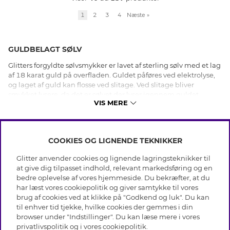
1
2
3
4
Næste
»
GULDBELAGT SØLV
Glitters forgyldte sølvsmykker er lavet af sterling sølv med et lag
af 18 karat guld på overfladen. Guldet påføres ved elektrolyse,
og laget af guld kan flosse ved slitage. Ved slitage bliver
smykket lysere, da det er sølvet der lyser igennem guldet.
VIS MERE
Forgyldt sølv stemples med samme stempel som sterling sølv,
dvs. med tallene 925. Forgyldte smykker må ikke pudses med
sølvrens, da guldbelægningen kan skades og slides af.
COOKIES OG LIGNENDE TEKNIKKER
INFO
Glitter anvender cookies og lignende lagringsteknikker til
Betingelser
at give dig tilpasset indhold, relevant markedsføring og en
OM GLITTER
Databeskyttelsespolitik
bedre oplevelse af vores hjemmeside. Du bekræfter, at du
Cookies
har læst vores cookiepolitik og giver samtykke til vores
Black Friday
Medlemsbetingelser
brug af cookies ved at klikke på "Godkend og luk". Du kan
HJÆLP
Vores butikker
til enhver tid tjekke, hvilke cookies der gemmes i din
Job hos Glitter
Brands
browser under "Indstillinger". Du kan læse mere i vores
Ofte stillede spørsmål
Tilbagekaldelse
Virksomhedens historie
privatlivspolitik
og i vores
cookiepolitik
.
Kundeservice