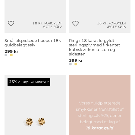
18 KT. FORGYLDT
18 KT. FORGYLDT
ÆGTE SØLV
ÆGTE SØLV
Små, tilspidsede hoops i 18k
Ring i 18 karat forgyldt
guldbelagt sølv
sterlingsølv med firkantet
kubisk zirkonia-sten og
299 kr
sidesten
399 kr
25%
VED KØB AF MINDST 2