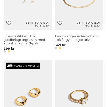
18 KT. FORGYLDT
18 KT. FORGYLDT
ÆGTE SØLV
ÆGTE SØLV
Små ørestikker i 18k
Tyndt slangekædearmbånd i
guldbelagt ægte sølv med
18k forgyldt ægte sølv
kubisk zirkonia, 3-pak
349 kr
199 kr
25%
VED KØB AF MINDST 2