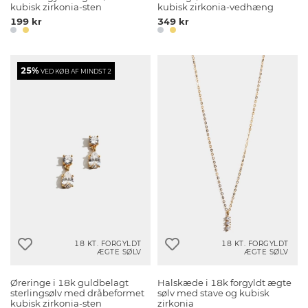
kubisk zirkonia-sten
kubisk zirkonia-vedhæng
199 kr
349 kr
25%
VED KØB AF MINDST 2
18 KT. FORGYLDT
18 KT. FORGYLDT
ÆGTE SØLV
ÆGTE SØLV
Øreringe i 18k guldbelagt
Halskæde i 18k forgyldt ægte
sterlingsølv med dråbeformet
sølv med stave og kubisk
kubisk zirkonia-sten
zirkonia