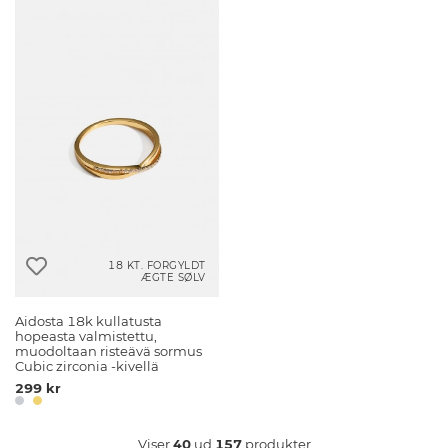
18 KT. FORGYLDT
ÆGTE SØLV
Aidosta 18k kullatusta
hopeasta valmistettu,
muodoltaan risteävä sormus
Cubic zirconia -kivellä
299 kr
Viser
40
ud
157
produkter