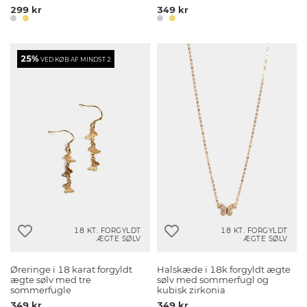
299 kr
349 kr
25%
VED KØB AF MINDST 2
18 KT. FORGYLDT
18 KT. FORGYLDT
ÆGTE SØLV
ÆGTE SØLV
Øreringe i 18 karat forgyldt
Halskæde i 18k forgyldt ægte
ægte sølv med tre
sølv med sommerfugl og
sommerfugle
kubisk zirkonia
349 kr
349 kr