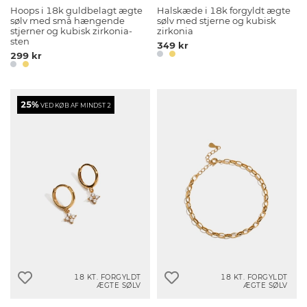
Hoops i 18k guldbelagt ægte
Halskæde i 18k forgyldt ægte
sølv med små hængende
sølv med stjerne og kubisk
stjerner og kubisk zirkonia-
zirkonia
sten
349 kr
299 kr
25%
VED KØB AF MINDST 2
18 KT. FORGYLDT
18 KT. FORGYLDT
ÆGTE SØLV
ÆGTE SØLV