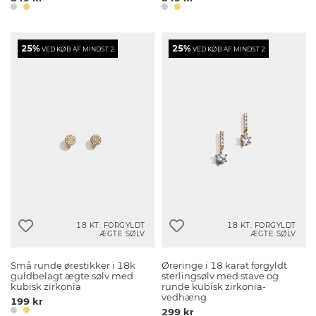
25%
25%
VED KØB AF MINDST 2
VED KØB AF MINDST 2
18 KT. FORGYLDT
18 KT. FORGYLDT
ÆGTE SØLV
ÆGTE SØLV
Små runde ørestikker i 18k
Øreringe i 18 karat forgyldt
guldbelagt ægte sølv med
sterlingsølv med stave og
kubisk zirkonia
runde kubisk zirkonia-
vedhæng
199 kr
299 kr