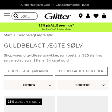
Gratis fragt over 300 kr • Gratis returnering i butik
25% på ALLE øreringe*
Ved køb af 2 eller flere
Start
Guldbelagt ægte sølv
GULDBELAGT ÆGTE SØLV
Shop vores forgyldte sølvsmykker, som består af 925 sterling
sølv med et lag af 18 eller 24 karat guld.
GULDBELAGTE ØRERINGE
GULDBELAGTE HALSKÆDER
FILTRER
25%
VED KØB AF MINDST 2