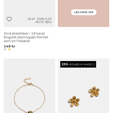
18 KT. FORGYLDT
ÆGTE SØLV
Små ørestikker i 18 karat
forgyldt sterlingsølv formet
som en firkløver
149 kr
25%
VED KØB AF MINDST 2