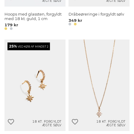
ÆGTE SØLV
ÆGTE SØLV
Hoops med glassten, forgyldt
Dråbeøreringe i forgyldt sølv
med 18 kt. guld, 1 cm
349 kr
179 kr
25%
VED KØB AF MINDST 2
18 KT. FORGYLDT
18 KT. FORGYLDT
ÆGTE SØLV
ÆGTE SØLV