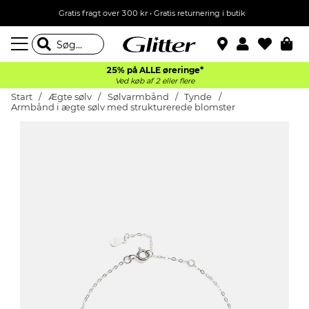
Gratis fragt over 300 kr • Gratis returnering i butik
25% på ALLE øreringe*
Ved køb af 2 eller flere
Start
Ægte sølv
Sølvarmbånd
Tynde
Armbånd i ægte sølv med strukturerede blomster