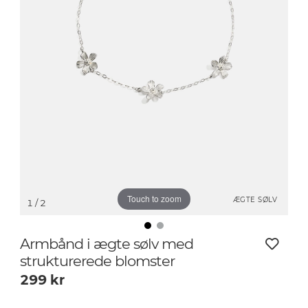
Touch to zoom
ÆGTE SØLV
1
/ 2
Armbånd i ægte sølv med
strukturerede blomster
299
kr