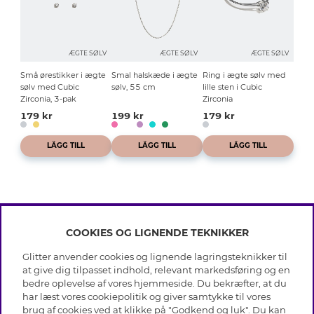
ÆGTE SØLV
ÆGTE SØLV
ÆGTE SØLV
Små ørestikker i ægte
Smal halskæde i ægte
Ring i ægte sølv med
sølv med Cubic
sølv, 55 cm
lille sten i Cubic
Zirconia, 3-pak
Zirconia
179 kr
199 kr
179 kr
LÄGG TILL
LÄGG TILL
LÄGG TILL
COOKIES OG LIGNENDE TEKNIKKER
INFO
Glitter anvender cookies og lignende lagringsteknikker til
Betingelser
at give dig tilpasset indhold, relevant markedsføring og en
OM GLITTER
Databeskyttelsespolitik
bedre oplevelse af vores hjemmeside. Du bekræfter, at du
Cookies
har læst vores cookiepolitik og giver samtykke til vores
Black Friday
Medlemsbetingelser
brug af cookies ved at klikke på "Godkend og luk". Du kan
HJÆLP