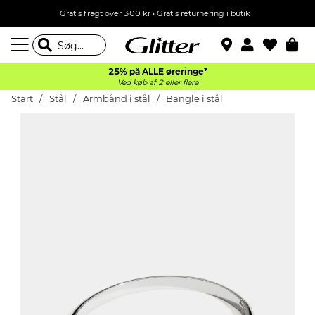
Gratis fragt over 300 kr • Gratis returnering i butik
25% på ALLE øreringe*
Ved køb af 2 eller flere
Start
Stål
Armbånd i stål
Bangle i stål