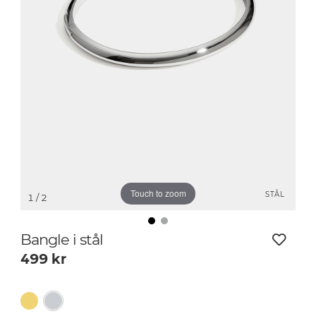
Touch to zoom
STÅL
1
/ 2
Bangle i stål
499
kr