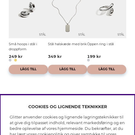
STÅL
STÅL
STÅL
Små hoops i stål i
Stål halskæde med brik
Öppen ring i stål
droppform
249 kr
349 kr
199 kr
LÄGG TILL
LÄGG TILL
LÄGG TILL
COOKIES OG LIGNENDE TEKNIKKER
INFO
Glitter anvender cookies og lignende lagringsteknikker til
Betingelser
at give dig tilpasset indhold, relevant markedsføring og en
OM GLITTER
Databeskyttelsespolitik
bedre oplevelse af vores hjemmeside. Du bekræfter, at du
Cookies
har læst vores cookiepolitik og giver samtykke til vores
Black Friday