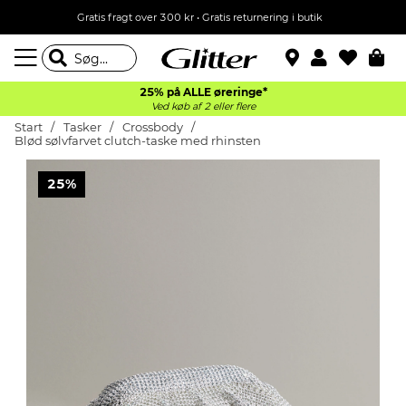
Gratis fragt over 300 kr • Gratis returnering i butik
25% på ALLE øreringe*
Ved køb af 2 eller flere
Start
Tasker
Crossbody
Blød sølvfarvet clutch-taske med rhinsten
25%