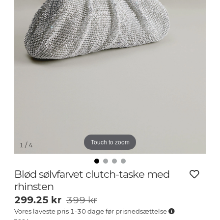
Touch to zoom
1
/ 4
Blød sølvfarvet clutch-taske med
rhinsten
299.25
kr
399 kr
Vores laveste pris 1-30 dage før prisnedsættelse