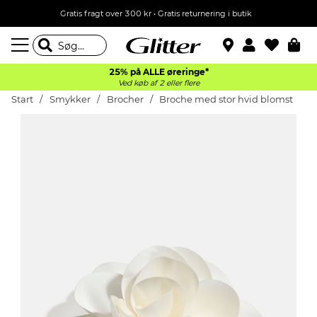
Gratis fragt over 300 kr • Gratis returnering i butik
25% på ALLE øreringe*
Ved køb af 2 eller flere
Start
Smykker
Brocher
Broche med stor hvid blomst