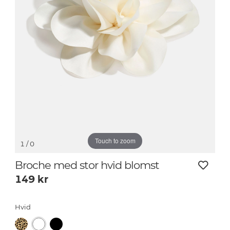
Touch to zoom
1
/ 0
Broche med stor hvid blomst
149
kr
Hvid