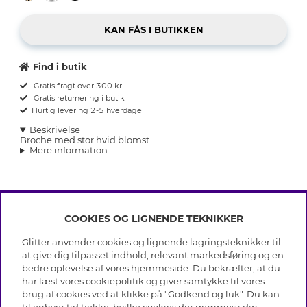
Find i butik
Gratis fragt over 300 kr
Gratis returnering i butik
Hurtig levering 2-5 hverdage
Beskrivelse
Broche med stor hvid blomst.
Mere information
COOKIES OG LIGNENDE TEKNIKKER
INFO
Glitter anvender cookies og lignende lagringsteknikker til
Betingelser
at give dig tilpasset indhold, relevant markedsføring og en
OM GLITTER
Databeskyttelsespolitik
bedre oplevelse af vores hjemmeside. Du bekræfter, at du
Cookies
har læst vores cookiepolitik og giver samtykke til vores
Black Friday
Medlemsbetingelser
brug af cookies ved at klikke på "Godkend og luk". Du kan
HJÆLP
Vores butikker