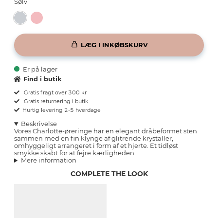
Sølv
LÆG I INKØBSKURV
Er på lager
Find i butik
Gratis fragt over 300 kr
Gratis returnering i butik
Hurtig levering 2-5 hverdage
Beskrivelse
Vores Charlotte-øreringe har en elegant dråbeformet sten
sammen med en fin klynge af glitrende krystaller,
omhyggeligt arrangeret i form af et hjerte. Et tidløst
smykke skabt for at fejre kærligheden.
Mere information
COMPLETE THE LOOK