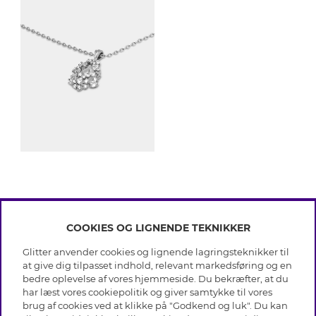
COOKIES OG LIGNENDE TEKNIKKER
INFO
Glitter anvender cookies og lignende lagringsteknikker til
Betingelser
at give dig tilpasset indhold, relevant markedsføring og en
OM GLITTER
Databeskyttelsespolitik
bedre oplevelse af vores hjemmeside. Du bekræfter, at du
Cookies
har læst vores cookiepolitik og giver samtykke til vores
Black Friday
Medlemsbetingelser
brug af cookies ved at klikke på "Godkend og luk". Du kan
HJÆLP
Vores butikker