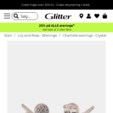
Gratis fragt over 300 kr • Gratis returnering i butik
25% på ALLE øreringe*
Ved køb af 2 eller flere
Start
Lily and Rose - Øreringe
Charlotte earrings - Crystal