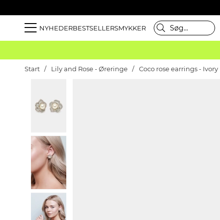
NYHEDER
BESTSELLER
SMYKKER
Start
Lily and Rose - Øreringe
Coco rose earrings - Ivory