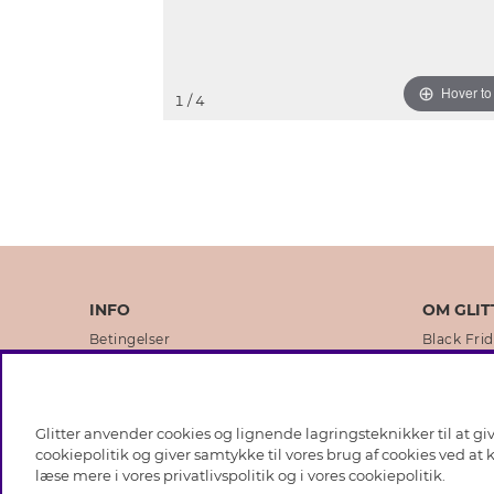
Hover t
1
/ 4
INFO
OM GLIT
Betingelser
Black Fri
Databeskyttelsespolitik
Vores but
Cookies
Brands
Glitter anvender cookies og lignende lagringsteknikker til at g
Medlemsbetingelser
Virksomhe
cookiepolitik og giver samtykke til vores brug af cookies ved at
læse mere i vores
privatlivspolitik
og i vores
cookiepolitik
.
Job hos Glitter
Sustainabi