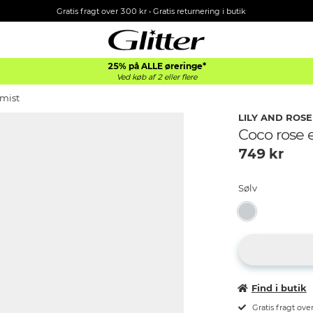
Gratis fragt over 300 kr • Gratis returnering i butik
25% på ALLE øreringe*
Ved køb af 2 eller flere
 mist
LILY AND ROSE
Coco rose e
749
kr
Sølv
Find i butik
Gratis fragt ove