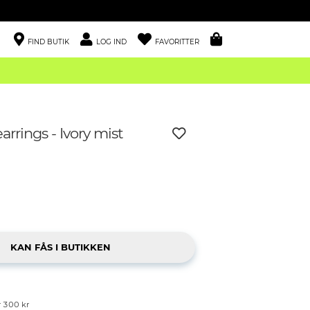
FIND BUTIK
LOG IND
FAVORITTER
arrings - Ivory mist
r 300 kr