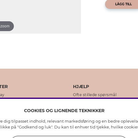
LÄGG TILL
o zoom
TER
HJÆLP
day
Ofte stillede spørsmål
ikker
Kundeservice
COOKIES OG LIGNENDE TEKNIKKER
Returnering & Fortryd køb
ive dig tilpasset indhold, relevant markedsføring og en bedre oplevel
dens historie
Plejeråd ægte sølv
 klikke på "Godkend og luk". Du kan til enhver tid tjekke, hvilke cook
lity
Plejeråd skindhandsker