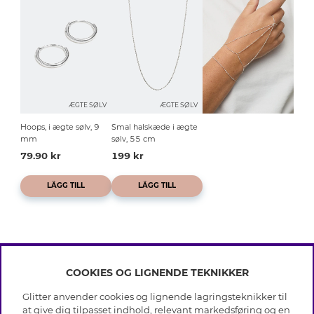
ÆGTE SØLV
ÆGTE SØLV
Hoops, i ægte sølv, 9
Smal halskæde i ægte
mm
sølv, 55 cm
79.90 kr
199 kr
LÄGG TILL
LÄGG TILL
COOKIES OG LIGNENDE TEKNIKKER
INFO
Glitter anvender cookies og lignende lagringsteknikker til
Betingelser
at give dig tilpasset indhold, relevant markedsføring og en