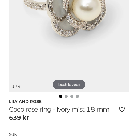
Touch to zoom
1
/ 4
LILY AND ROSE
Coco rose ring - Ivory mist 18 mm
639
kr
Sølv