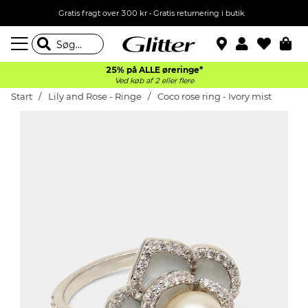
Gratis fragt over 300 kr • Gratis returnering i butik
25% på ALLE øreringe*
Ved køb af 2 eller flere
Start
Lily and Rose - Ringe
Coco rose ring - Ivory mist