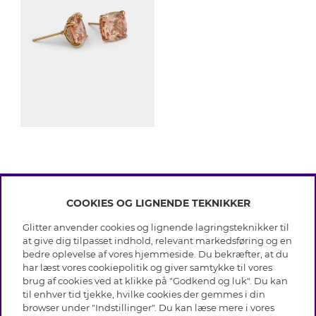
COOKIES OG LIGNENDE TEKNIKKER
INFO
Glitter anvender cookies og lignende lagringsteknikker til
Betingelser
at give dig tilpasset indhold, relevant markedsføring og en
OM GLITTER
Databeskyttelsespolitik
bedre oplevelse af vores hjemmeside. Du bekræfter, at du
Cookies
har læst vores cookiepolitik og giver samtykke til vores
Black Friday
Medlemsbetingelser
brug af cookies ved at klikke på "Godkend og luk". Du kan
HJÆLP
Vores butikker
til enhver tid tjekke, hvilke cookies der gemmes i din
Job hos Glitter
Brands
browser under "Indstillinger". Du kan læse mere i vores
Ofte stillede spørsmål
Tilbagekaldelse