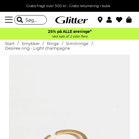
Gratis fragt over 300 kr • Gratis returnering i butik
25% på ALLE øreringe*
Ved køb af 2 eller flere
Start
Smykker
Ringe
Similiringe
Desiree ring - Light champagne