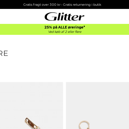
Gratis fragt over 300 kr • Gratis returnering i butik
25% på ALLE øreringe*
Ved køb af 2 eller flere
RE