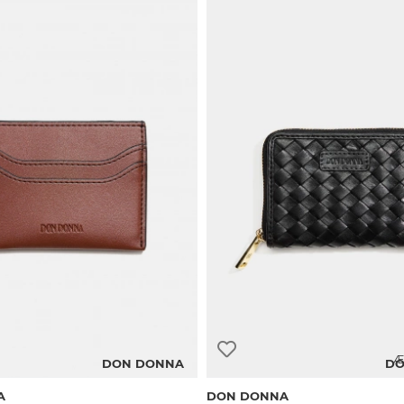
Æ
DON DONNA
DO
A
DON DONNA