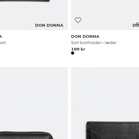
Æ
DON DONNA
DO
A
DON DONNA
sort
Sort kortholder i læder
199 kr