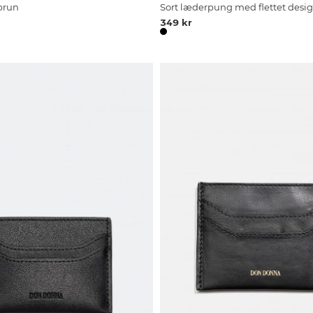
 brun
Sort læderpung med flettet desi
349 kr