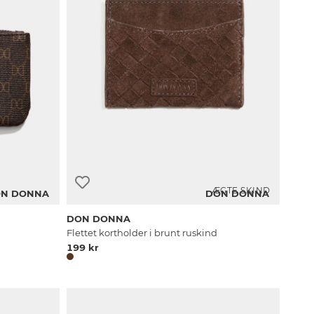
ÆGTE SKIND
N DONNA
DON DONNA
DON DONNA
Flettet kortholder i brunt ruskind
199 kr