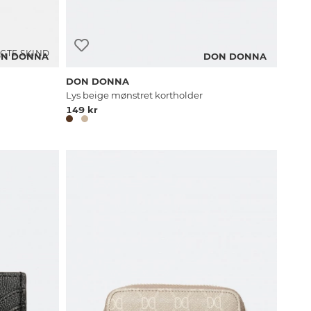
GTE SKIND
N DONNA
DON DONNA
DON DONNA
Lys beige mønstret kortholder
149 kr