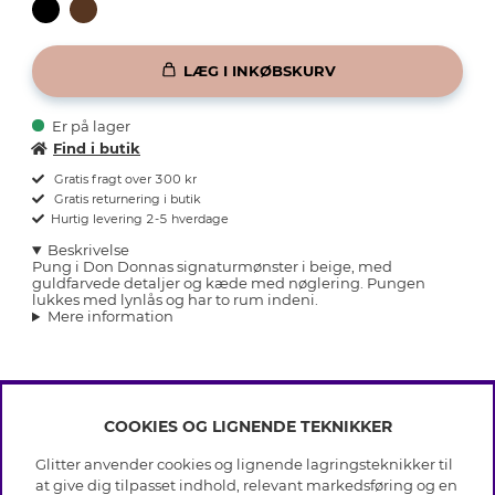
LÆG I INKØBSKURV
Er på lager
Find i butik
Gratis fragt over 300 kr
Gratis returnering i butik
Hurtig levering 2-5 hverdage
Beskrivelse
Pung i Don Donnas signaturmønster i beige, med
guldfarvede detaljer og kæde med nøglering. Pungen
lukkes med lynlås og har to rum indeni.
Mere information
COOKIES OG LIGNENDE TEKNIKKER
INFO
Glitter anvender cookies og lignende lagringsteknikker til
Betingelser
at give dig tilpasset indhold, relevant markedsføring og en
OM GLITTER