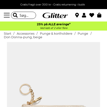
Gratis fragt over 300 kr • Gratis returnering i butik
25% på ALLE øreringe*
Ved køb af 2 eller flere
Start
Accessories
Punge & kortholdere
Punge
Don Donna-pung, beige