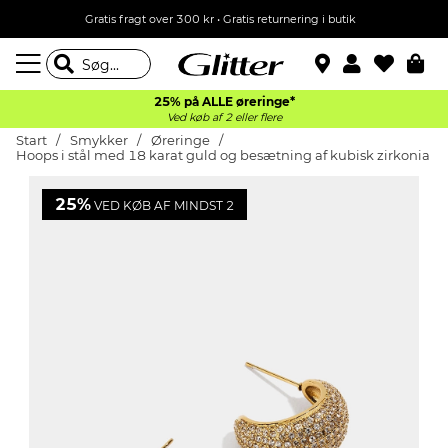
Gratis fragt over 300 kr • Gratis returnering i butik
25% på ALLE øreringe*
Ved køb af 2 eller flere
Start
Smykker
Øreringe
Hoops i stål med 18 karat guld og besætning af kubisk zirkonia
25%
VED KØB AF MINDST 2