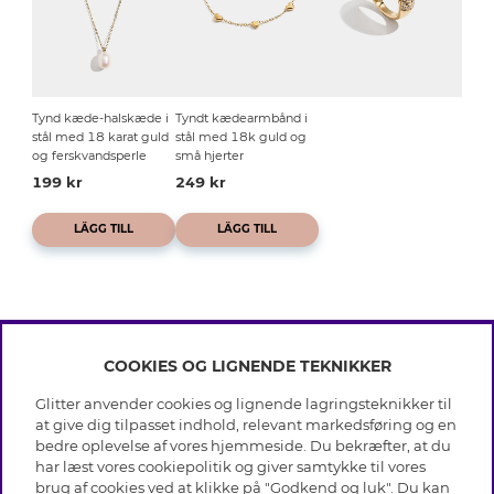
Tynd kæde-halskæde i
Tyndt kædearmbånd i
stål med 18 karat guld
stål med 18k guld og
og ferskvandsperle
små hjerter
199 kr
249 kr
LÄGG TILL
LÄGG TILL
COOKIES OG LIGNENDE TEKNIKKER
INFO
Glitter anvender cookies og lignende lagringsteknikker til
Betingelser
at give dig tilpasset indhold, relevant markedsføring og en
OM GLITTER
Databeskyttelsespolitik
bedre oplevelse af vores hjemmeside. Du bekræfter, at du
Cookies
har læst vores cookiepolitik og giver samtykke til vores
Black Friday
Medlemsbetingelser
brug af cookies ved at klikke på "Godkend og luk". Du kan
HJÆLP