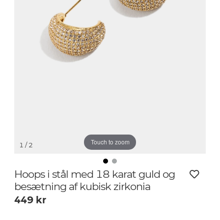
Touch to zoom
1
/ 2
Hoops i stål med 18 karat guld og
besætning af kubisk zirkonia
449
kr