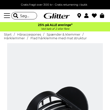
Gratis fragt over 300 kr • Gratis returnering i butik
25% på ALLE øreringe*
Ved køb af 2 eller flere
Start
Håraccessories
Spænder & klemmer
Hårklemmer
Flad hårklemme med mat struktur