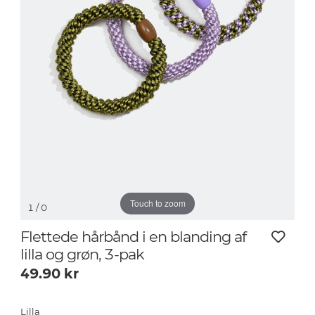
Touch to zoom
1
/ 0
Flettede hårbånd i en blanding af
lilla og grøn, 3-pak
49.90
kr
Lilla