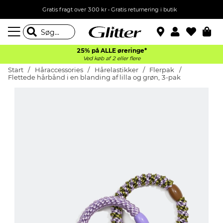
Gratis fragt over 300 kr • Gratis returnering i butik
25% på ALLE øreringe*
Ved køb af 2 eller flere
Start
Håraccessories
Hårelastikker
Flerpak
Flettede hårbånd i en blanding af lilla og grøn, 3-pak