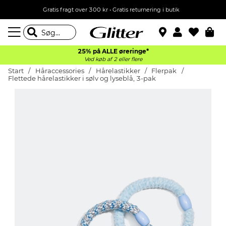
Gratis fragt over 300 kr • Gratis returnering i butik
25% på ALLE øreringe*
Ved køb af 2 eller flere
Start
Håraccessories
Hårelastikker
Flerpak
Flettede hårelastikker i sølv og lyseblå, 3-pak