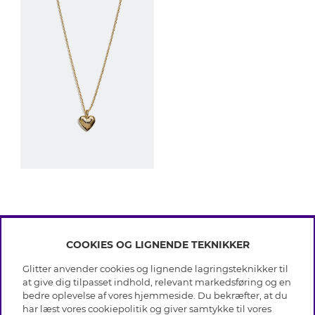
COOKIES OG LIGNENDE TEKNIKKER
INFO
Glitter anvender cookies og lignende lagringsteknikker til
Betingelser
at give dig tilpasset indhold, relevant markedsføring og en
OM GLITTER
Databeskyttelsespolitik
bedre oplevelse af vores hjemmeside. Du bekræfter, at du
Cookies
har læst vores cookiepolitik og giver samtykke til vores
Black Friday