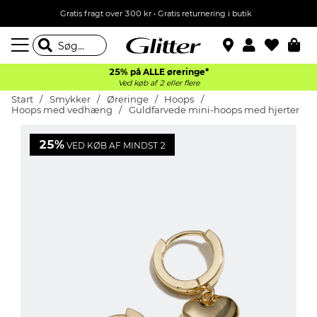
Gratis fragt over 300 kr • Gratis returnering i butik
25% på ALLE øreringe*
Ved køb af 2 eller flere
Start
Smykker
Øreringe
Hoops
Hoops med vedhæng
Guldfarvede mini-hoops med hjerter
25%
VED KØB AF MINDST 2