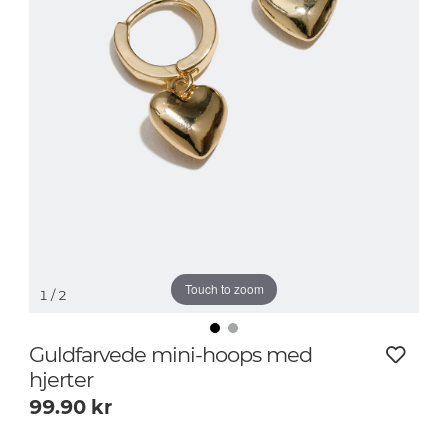
Touch to zoom
1
/ 2
Guldfarvede mini-hoops med
hjerter
99.90
kr