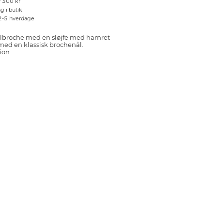
r 300 kr
g i butik
 2-5 hverdage
lbroche med en sløjfe med hamret
med en klassisk brochenål.
ion