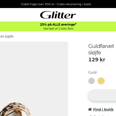
Gratis fragt over 300 kr • Gratis returnering i butik
25% på ALLE øreringe*
Ved køb af 2 eller flere
t sløjfe
Guldfarve
sløjfe
129
kr
Guld
Find i butik