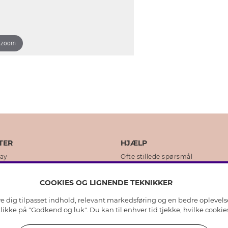
o zoom
TER
HJÆLP
day
Ofte stillede spørsmål
ikker
Kundeservice
COOKIES OG LIGNENDE TEKNIKKER
Returnering & Fortryd køb
ive dig tilpasset indhold, relevant markedsføring og en bedre oplevel
dens historie
Plejeråd ægte sølv
 klikke på "Godkend og luk". Du kan til enhver tid tjekke, hvilke cook
lity
Plejeråd skindhandsker