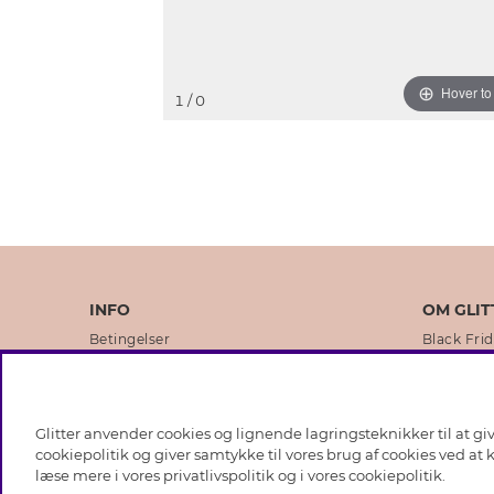
Hover t
1
/ 0
INFO
OM GLIT
Betingelser
Black Fri
Databeskyttelsespolitik
Vores but
Cookies
Brands
Glitter anvender cookies og lignende lagringsteknikker til at g
Medlemsbetingelser
Virksomhe
cookiepolitik og giver samtykke til vores brug af cookies ved at
læse mere i vores
privatlivspolitik
og i vores
cookiepolitik
.
Job hos Glitter
Sustainabi