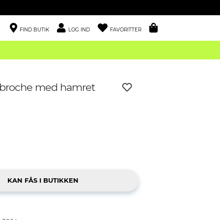
FIND BUTIK
LOG IND
FAVORITTER
t broche med hamret