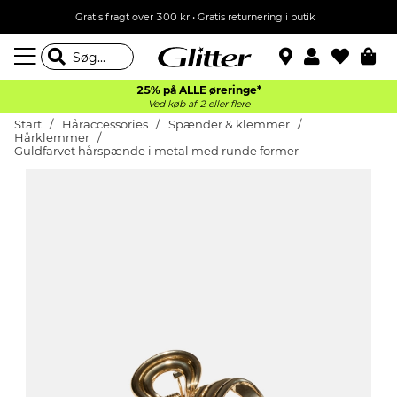
Gratis fragt over 300 kr • Gratis returnering i butik
25% på ALLE øreringe*
Ved køb af 2 eller flere
Start
Håraccessories
Spænder & klemmer
Hårklemmer
Guldfarvet hårspænde i metal med runde former