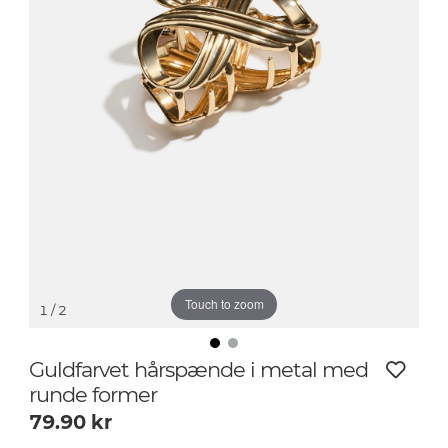
Touch to zoom
1
/ 2
Guldfarvet hårspænde i metal med
runde former
79.90
kr