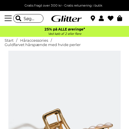
Gratis fragt over 300 kr • Gratis returnering i butik
25% på ALLE øreringe*
Ved køb af 2 eller flere
Start
Håraccessories
Guldfarvet hårspænde med hvide perler