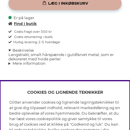
LÆG I INKØBSKURV
Er på lager
Find i butik
Gratis fragt over 300 kr
Gratis returnering i butik
Hurtig levering 2-5 hverdage
Beskrivelse
Langstrakt, smalt hårspænde i guldfarvet metal, som er
dekoreret med hvide perler.
Mere information
COOKIES OG LIGNENDE TEKNIKKER
INFO
Glitter anvender cookies og lignende lagringsteknikker til
Betingelser
at give dig tilpasset indhold, relevant markedsføring og en
OM GLITTER
Databeskyttelsespolitik
bedre oplevelse af vores hjemmeside. Du bekræfter, at du
Cookies
har læst vores cookiepolitik og giver samtykke til vores
Black Friday
Medlemsbetingelser
brug af cookies ved at klikke på "Godkend og luk". Du kan
HJÆLP
Vores butikker
til enhver tid tjekke, hvilke cookies der gemmes i din