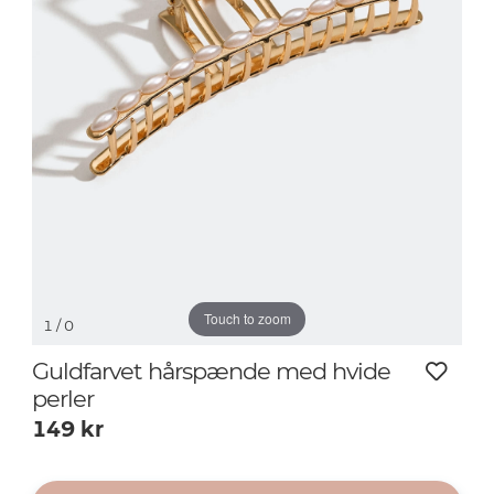
Touch to zoom
1
/ 0
Guldfarvet hårspænde med hvide
perler
149
kr