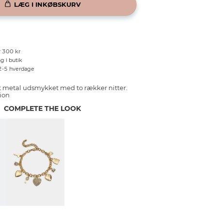
LÆG I INKØBSKURV
r 300 kr
g i butik
 2-5 hverdage
et metal udsmykket med to rækker nitter.
ion
COMPLETE THE LOOK