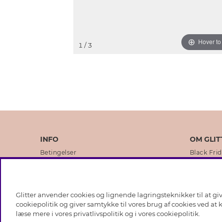
Hover t
1
/ 3
INFO
OM GLIT
Betingelser
Black Fri
Databeskyttelsespolitik
Vores but
Cookies
Brands
Glitter anvender cookies og lignende lagringsteknikker til at g
Medlemsbetingelser
Virksomhe
cookiepolitik og giver samtykke til vores brug af cookies ved at
læse mere i vores
privatlivspolitik
og i vores
cookiepolitik
.
Job hos Glitter
Sustainabi