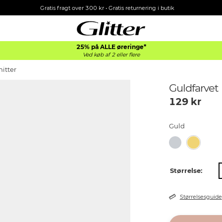
Gratis fragt over 300 kr • Gratis returnering i butik
25% på ALLE øreringe*
Ved køb af 2 eller flere
nitter
Guldfarvet 
129
kr
Guld
Størrelse:
Størrelsesguide