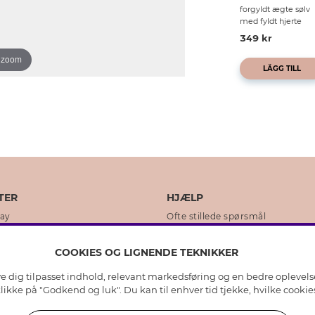
forgyldt ægte sølv
med fyldt hjerte
349 kr
o zoom
LÄGG TILL
TER
HJÆLP
day
Ofte stillede spørsmål
ikker
Kundeservice
COOKIES OG LIGNENDE TEKNIKKER
Returnering & Fortryd køb
ive dig tilpasset indhold, relevant markedsføring og en bedre oplevel
dens historie
Plejeråd ægte sølv
 klikke på "Godkend og luk". Du kan til enhver tid tjekke, hvilke cook
lity
Plejeråd skindhandsker