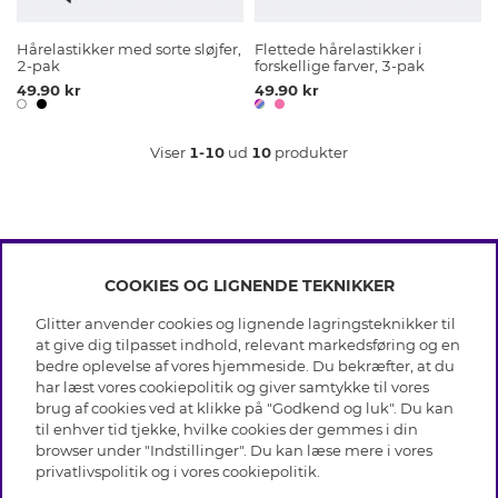
Hårelastikker med sorte sløjfer,
Flettede hårelastikker i
2-pak
forskellige farver, 3-pak
49.90 kr
49.90 kr
Viser
1-10
ud
10
produkter
COOKIES OG LIGNENDE TEKNIKKER
INFO
Glitter anvender cookies og lignende lagringsteknikker til
Betingelser
at give dig tilpasset indhold, relevant markedsføring og en
OM GLITTER
Databeskyttelsespolitik
bedre oplevelse af vores hjemmeside. Du bekræfter, at du
Cookies
har læst vores cookiepolitik og giver samtykke til vores
Black Friday
Medlemsbetingelser
brug af cookies ved at klikke på "Godkend og luk". Du kan
HJÆLP
Vores butikker
til enhver tid tjekke, hvilke cookies der gemmes i din
Job hos Glitter
Brands
browser under "Indstillinger". Du kan læse mere i vores
Ofte stillede spørsmål
Tilbagekaldelse
Virksomhedens historie
privatlivspolitik
og i vores
cookiepolitik
.
Kundeservice
Gavekortsaldo
Sustainability