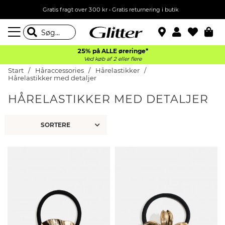
Gratis fragt over 300 kr • Gratis returnering i butik
25% på ALLE øreringe*
Ved køb af 2 eller flere
Start
Håraccessories
Hårelastikker
Hårelastikker med detaljer
HÅRELASTIKKER MED DETALJER