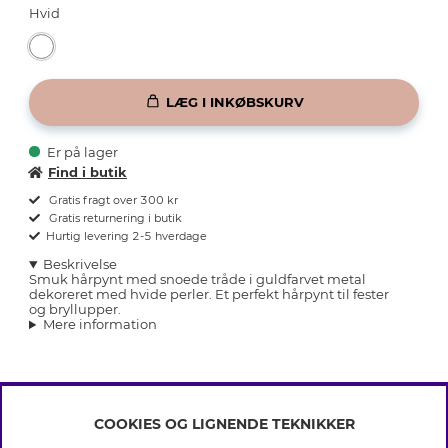
Hvid
LÆG I INKØBSKURV
Er på lager
Find i butik
Gratis fragt over 300 kr
Gratis returnering i butik
Hurtig levering 2-5 hverdage
Beskrivelse
Smuk hårpynt med snoede tråde i guldfarvet metal
dekoreret med hvide perler. Et perfekt hårpynt til fester
og bryllupper.
Mere information
COOKIES OG LIGNENDE TEKNIKKER
INFO