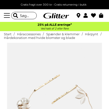
Gratis fragt over 300 kr • Gratis returnering i butik
25% på ALLE øreringe*
Ved køb af 2 eller flere
Start
Håraccessories
Spænder & klemmer
Hårpynt
Hårdekoration med hvide blomster og blade