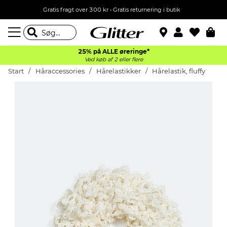
Gratis fragt over 300 kr • Gratis returnering i butik
25% på ALLE øreringe*
Ved køb af 2 eller flere
Start
Håraccessories
Hårelastikker
Hårelastik, fluffy