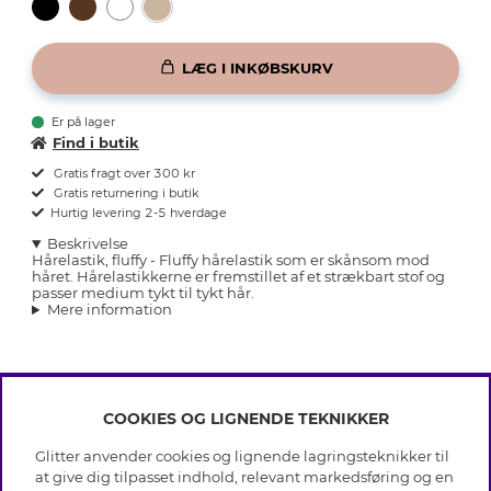
LÆG I INKØBSKURV
Er på lager
Find i butik
Gratis fragt over 300 kr
Gratis returnering i butik
Hurtig levering 2-5 hverdage
Beskrivelse
Hårelastik, fluffy - Fluffy hårelastik som er skånsom mod
håret. Hårelastikkerne er fremstillet af et strækbart stof og
passer medium tykt til tykt hår.
Mere information
COOKIES OG LIGNENDE TEKNIKKER
INFO
Glitter anvender cookies og lignende lagringsteknikker til
Betingelser
at give dig tilpasset indhold, relevant markedsføring og en
OM GLITTER
Databeskyttelsespolitik