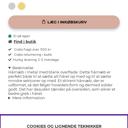
LÆG I INKØBSKURV
Er på lager
Find i butik
Gratis fragt over 300 kr
Gratis returnering i butik
Hurtig levering 2-5 hverdage
Beskrivelse
Hårnæb i metal med blank overflade. Dette hårnæb er
perfekt både til at sætte alt håret op med og til at sætte
mindre sektioner op med. Et stilrent hårnæb, der er
udformet, så det følger hovedets form og dermed sidder
godt. Det har desuden tænder på oversiden, som sikrer et
bedre greb i håret.
Mere information
COOKIES OG LIGNENDE TEKNIKKER