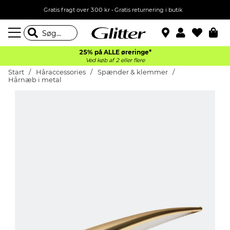
Gratis fragt over 300 kr • Gratis returnering i butik
25% på ALLE øreringe*
Ved køb af 2 eller flere
Start
Håraccessories
Spænder & klemmer
Hårnæb i metal