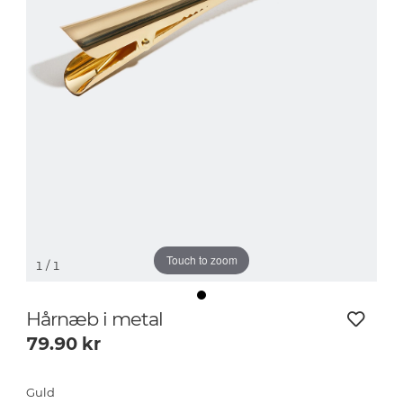
Touch to zoom
1
/ 1
Hårnæb i metal
79.90
kr
Guld