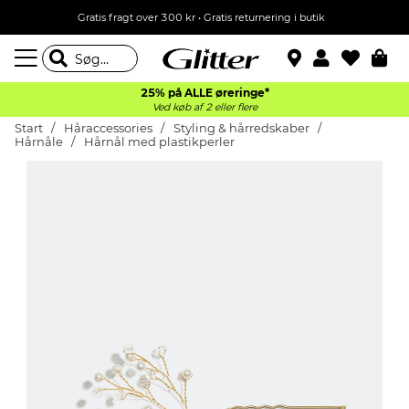
Gratis fragt over 300 kr • Gratis returnering i butik
25% på ALLE øreringe*
Ved køb af 2 eller flere
Start
Håraccessories
Styling & hårredskaber
Hårnåle
Hårnål med plastikperler