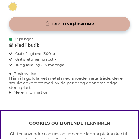
LÆG I INKØBSKURV
Er på lager
Find i butik
Gratis fragt over 300 kr
Gratis returnering i butik
Hurtig levering 2-5 hverdage
Beskrivelse
Hårnål i guldfarvet metal med snoede metaltråde, der er
smukt dekoreret med hvide perler og gennemsigtige
sten i plast.
Mere information
COOKIES OG LIGNENDE TEKNIKKER
INFO
Glitter anvender cookies og lignende lagringsteknikker til
Betingelser