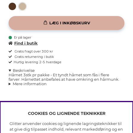
LÆG I INKØBSKURV
Er på lager
Find i butik
Gratis fragt over 300 kr
Gratis returnering i butik
Hurtig levering 2-5 hverdage
Beskrivelse
Hårnet 3stk pr pakke - Et tyndt hårnet som fås i flere
farver. Hårnettet anbefales at have omkring en hårmunk.
Mere information
COOKIES OG LIGNENDE TEKNIKKER
INFO
Glitter anvender cookies og lignende lagringsteknikker til
Betingelser
at give dig tilpasset indhold, relevant markedsføring og en
OM GLITTER
Databeskyttelsespolitik