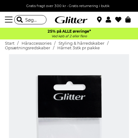
Gratis fragt over 300 kr • Gratis returnering i butik
25% på ALLE øreringe*
Ved køb af 2 eller flere
Start
Håraccessories
Styling & hårredskaber
Opsætningsredskaber
Hårnet 3stk pr pakke