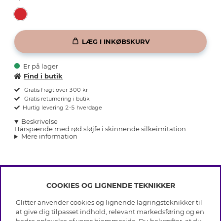
LÆG I INKØBSKURV
Er på lager
Find i butik
Gratis fragt over 300 kr
Gratis returnering i butik
Hurtig levering 2-5 hverdage
Beskrivelse
Hårspænde med rød sløjfe i skinnende silkeimitation
Mere information
COOKIES OG LIGNENDE TEKNIKKER
INFO
Glitter anvender cookies og lignende lagringsteknikker til
Betingelser
at give dig tilpasset indhold, relevant markedsføring og en
OM GLITTER
Databeskyttelsespolitik