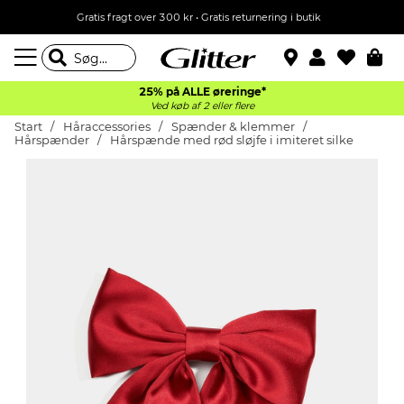
Gratis fragt over 300 kr • Gratis returnering i butik
25% på ALLE øreringe*
Ved køb af 2 eller flere
Start
Håraccessories
Spænder & klemmer
Hårspænder
Hårspænde med rød sløjfe i imiteret silke