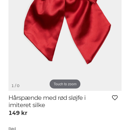
Touch to zoom
1
/ 0
Hårspænde med rød sløjfe i
imiteret silke
149
kr
Rød