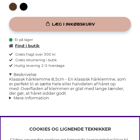
LÆG I INKØBSKURV
Er på lager
Find i butik
Gratis fragt over 300 kr
Gratis returnering i butik
Hurtig levering 2-5 hverdage
Beskrivelse
Klassisk hårklemme 8,5cm - En klassisk hårklemme, som
er perfekt til at sætte hele eller halvdelen af håret op
med. Overfladen af klemmen er glat med lange tænder,
der gør, at håret sidder godt.
Mere information
COOKIES OG LIGNENDE TEKNIKKER
INFO
Glitter anvender cookies og lignende lagringsteknikker til