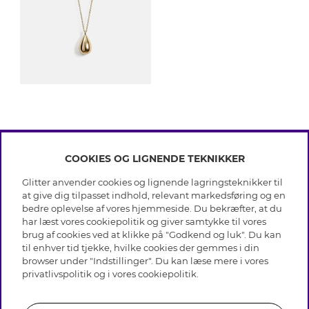
COOKIES OG LIGNENDE TEKNIKKER
INFO
Glitter anvender cookies og lignende lagringsteknikker til
Betingelser
at give dig tilpasset indhold, relevant markedsføring og en
OM GLITTER
Databeskyttelsespolitik
bedre oplevelse af vores hjemmeside. Du bekræfter, at du
Cookies
har læst vores cookiepolitik og giver samtykke til vores
Black Friday
Medlemsbetingelser
brug af cookies ved at klikke på "Godkend og luk". Du kan
HJÆLP
Vores butikker
til enhver tid tjekke, hvilke cookies der gemmes i din
Job hos Glitter
Brands
browser under "Indstillinger". Du kan læse mere i vores
Ofte stillede spørsmål
Tilbagekaldelse
Virksomhedens historie
privatlivspolitik
og i vores
cookiepolitik
.
Kundeservice
Gavekortsaldo
Sustainability
Returnering & Fortryd køb
Whistleblowing