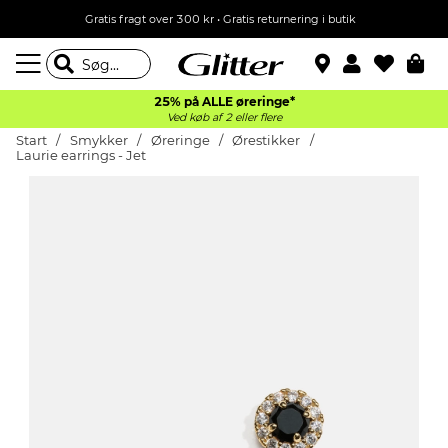
Gratis fragt over 300 kr • Gratis returnering i butik
25% på ALLE øreringe*
Ved køb af 2 eller flere
Start
Smykker
Øreringe
Ørestikker
Laurie earrings - Jet