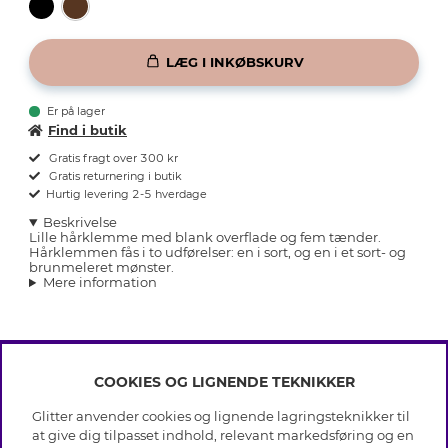
LÆG I INKØBSKURV
Er på lager
Find i butik
Gratis fragt over 300 kr
Gratis returnering i butik
Hurtig levering 2-5 hverdage
Beskrivelse
Lille hårklemme med blank overflade og fem tænder.
Hårklemmen fås i to udførelser: en i sort, og en i et sort- og
brunmeleret mønster.
Mere information
COOKIES OG LIGNENDE TEKNIKKER
INFO
Glitter anvender cookies og lignende lagringsteknikker til
Betingelser
at give dig tilpasset indhold, relevant markedsføring og en
OM GLITTER
Databeskyttelsespolitik