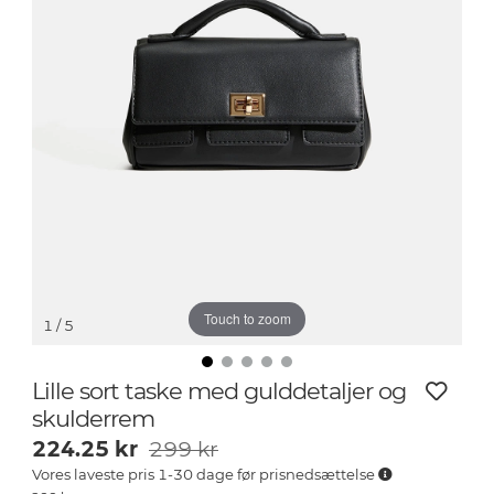
Touch to zoom
1
/ 5
Lille sort taske med gulddetaljer og
skulderrem
224.25
kr
299 kr
Vores laveste pris 1-30 dage før prisnedsættelse