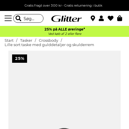
Gratis fragt over 300 kr • Gratis returnering i butik
25% på ALLE øreringe*
Ved køb af 2 eller flere
Start
Tasker
Crossbody
Lille sort taske med gulddetaljer og skulderrem
25%