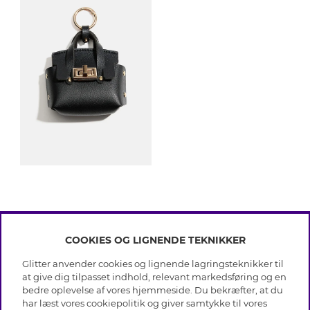
COOKIES OG LIGNENDE TEKNIKKER
INFO
Glitter anvender cookies og lignende lagringsteknikker til
Betingelser
at give dig tilpasset indhold, relevant markedsføring og en
OM GLITTER
Databeskyttelsespolitik
bedre oplevelse af vores hjemmeside. Du bekræfter, at du
Cookies
har læst vores cookiepolitik og giver samtykke til vores
Black Friday