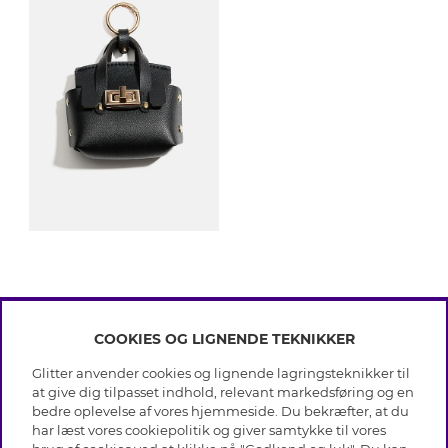
COOKIES OG LIGNENDE TEKNIKKER
INFO
Glitter anvender cookies og lignende lagringsteknikker til
Betingelser
at give dig tilpasset indhold, relevant markedsføring og en
OM GLITTER
Databeskyttelsespolitik
bedre oplevelse af vores hjemmeside. Du bekræfter, at du
Cookies
har læst vores cookiepolitik og giver samtykke til vores
Black Friday
Medlemsbetingelser