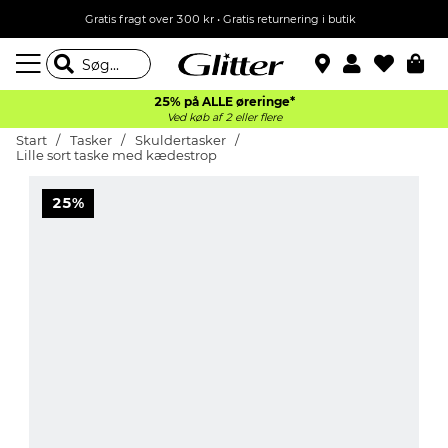
Gratis fragt over 300 kr • Gratis returnering i butik
25% på ALLE øreringe*
Ved køb af 2 eller flere
Start
Tasker
Skuldertasker
Lille sort taske med kædestrop
25%