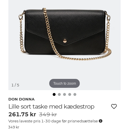
Touch to zoom
1
/ 5
DON DONNA
Lille sort taske med kædestrop
261.75
kr
349 kr
Vores laveste pris 1-30 dage før prisnedsættelse
349
kr